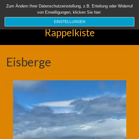
Startseite
Aktuell
Über uns
Unsere Rappelkiste
Länder
Zum Ändern Ihrer Datenschutzeinstellung, z.B. Erteilung oder Widerruf
von Einwilligungen, klicken Sie hier:
Suchen
nach:
EINSTELLUNGEN
Rappelkiste
Eisberge