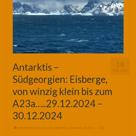
18
Antarktis –
FEB. 2025
Südgeorgien: Eisberge,
von winzig klein bis zum
A23a…..29.12.2024 –
30.12.2024
Veröffentlicht in:
Aktuell
,
Allgemein
,
Antarktis
,
Archiv
|
0