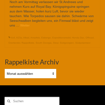
Noch am Vormittag verlassen wir St.Andrews und
nehmen Kurs auf Royal Bay. Königspinguine springen
aus dem Wasser, holen kurz Luft, bevor sie wieder
tauchen. Wie Torpedos sausen sie dahin. Schwärme von
Seeschwalben begleiten uns, ein Finnwal bläst und zeigt
uns …
Weiter
4x4
,
A23a
,
Allrad
,
Antarktis
,
Eisberge
,
Expeditionsmobil
,
Honda Dax
,
Offroad
,
Overlander
,
Rappelkiste
,
South Georgia
,
Steyr
,
Südgeorgien
,
Südpolarmeer
Rappelkiste Archiv
Rappelkiste
Archiv
Suchen
nach: