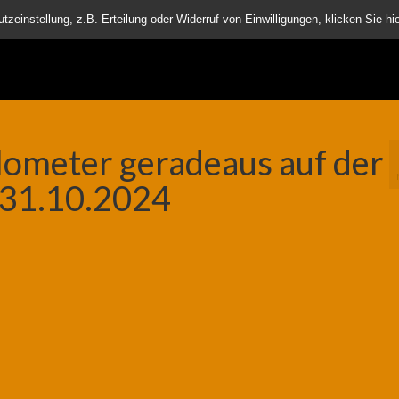
nder
einstellung, z.B. Erteilung oder Widerruf von Einwilligungen, klicken Sie hie
lometer geradeaus auf der
 31.10.2024