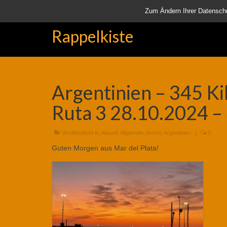
Startseite
Aktuell
Über uns
Unsere Rappelkiste
Lä
Zum Ändern Ihrer Datenschutz
Rappelkiste
Argentinien – 345 Ki
Ruta 3 28.10.2024 –
Veröffentlicht in:
Aktuell
,
Allgemein
,
Archiv
,
Argentinien
|
0
Guten Morgen aus Mar del Plata!