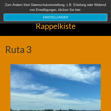
Startseite
Aktuell
Über uns
Unsere Rappelkiste
Länder
Zum Ändern Ihrer Datenschutzeinstellung, z.B. Erteilung oder Widerruf
von Einwilligungen, klicken Sie hier:
Suchen
nach:
EINSTELLUNGEN
Rappelkiste
Ruta 3