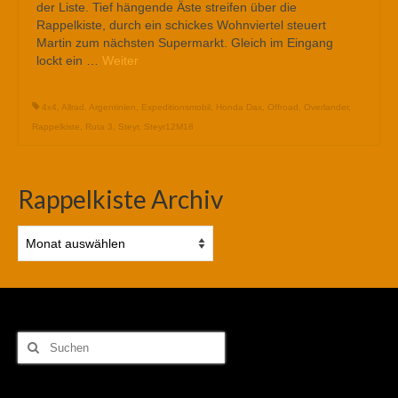
der Liste. Tief hängende Äste streifen über die
Rappelkiste, durch ein schickes Wohnviertel steuert
Martin zum nächsten Supermarkt. Gleich im Eingang
lockt ein …
Weiter
4x4
,
Allrad
,
Argentinien
,
Expeditionsmobil
,
Honda Dax
,
Offroad
,
Overlander
,
Rappelkiste
,
Ruta 3
,
Steyr
,
Steyr12M18
Rappelkiste Archiv
Rappelkiste
Archiv
Suchen
nach: