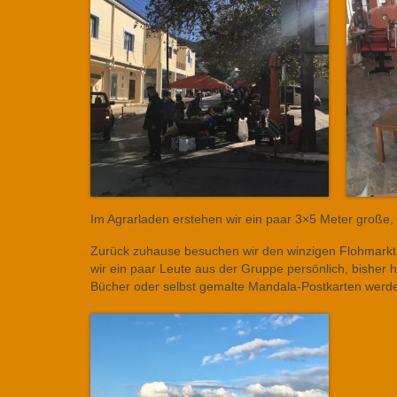
Im Agrarladen erstehen wir ein paar 3×5 Meter große,
Zurück zuhause besuchen wir den winzigen Flohmarkt 
wir ein paar Leute aus der Gruppe persönlich, bisher 
Bücher oder selbst gemalte Mandala-Postkarten werd