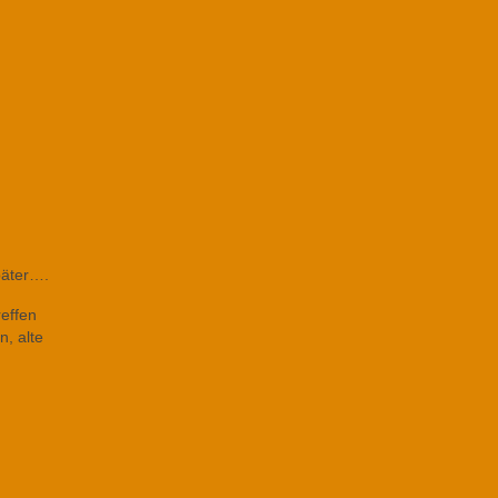
päter….
effen
n, alte