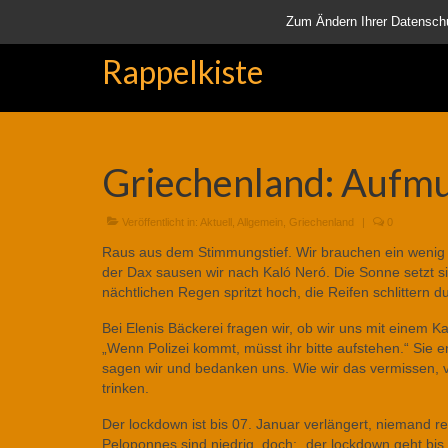
Startseite
Aktuell
Über uns
Unsere Rappelkiste
Lä
Zum Ändern Ihrer Datenschutz
Rappelkiste
Griechenland: Aufm
Veröffentlicht in:
Aktuell
,
Allgemein
,
Griechenland
|
0
Raus aus dem Stimmungstief. Wir brauchen ein wenig A
der Dax sausen wir nach Kaló Neró. Die Sonne setzt
nächtlichen Regen spritzt hoch, die Reifen schlittern 
Bei Elenis Bäckerei fragen wir, ob wir uns mit einem K
„Wenn Polizei kommt, müsst ihr bitte aufstehen.“ Sie ents
sagen wir und bedanken uns. Wie wir das vermissen, v
trinken.
Der lockdown ist bis 07. Januar verlängert, niemand r
Peloponnes sind niedrig, doch: „der lockdown geht bis O