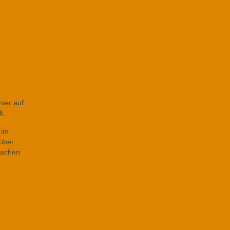
hier auf
t.
 im
rüber
machen