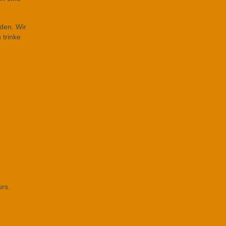
den. Wir
 trinke
urs.