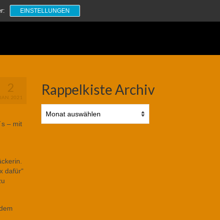
Suchen
r:
EINSTELLUNGEN
nach:
2
Rappelkiste Archiv
JAN. 2021
Rappelkiste
Archiv
s – mit
äckerin.
x dafür“
zu
f dem