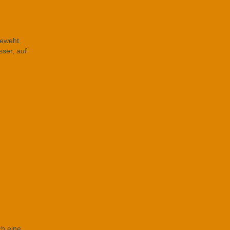
geweht.
sser, auf
ch eine