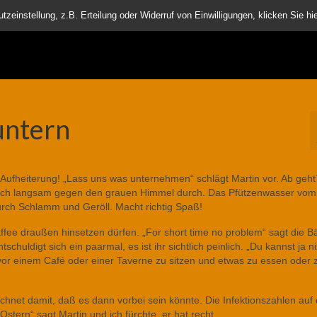
nder
einstellung, z.B. Erteilung oder Widerruf von Einwilligungen, klicken Sie hie
untern
ufheiterung! „Lass uns was unternehmen“ schlägt Martin vor. Ab geht´
 sich langsam gegen den grauen Himmel durch. Das Pfützenwasser vom
durch Schlamm und Geröll. Macht richtig Spaß!
affee draußen hinsetzen dürfen. „For short time no problem“ sagt die B
chuldigt sich ein paarmal, es ist ihr sichtlich peinlich. „Du kannst ja ni
or einem Café oder einer Taverne zu sitzen und etwas zu essen oder 
echnet damit, daß es dann vorbei sein könnte. Die Infektionszahlen au
stern“ sagt Martin und ich fürchte, er hat recht.