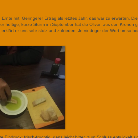
n Ernte mit. Geringerer Ertrag als letztes Jahr, das war zu erwarten. Die
 der heftige, kurze Sturm im September hat die Oliven aus den Kronen 
 erklärt er uns sehr stolz und zufrieden. Je niedriger der Wert umso be
 Eindruck: frisch-fruchtig, ganz leicht bitter, zum Schluss entwickelt si