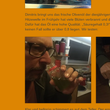
Dimitris bringt uns das frische Olivenöl der diesjährige
Hitzewelle im Frühjahr hat viele Blüten verbrannt und
Dafür hat das Öl eine hohe Qualität. „Säuregehalt 0,3!“
keinen Fall sollte er über 0,8 liegen. Wir testen:
Klar und hellgrün schimmert es auf dem Teller. Der erste