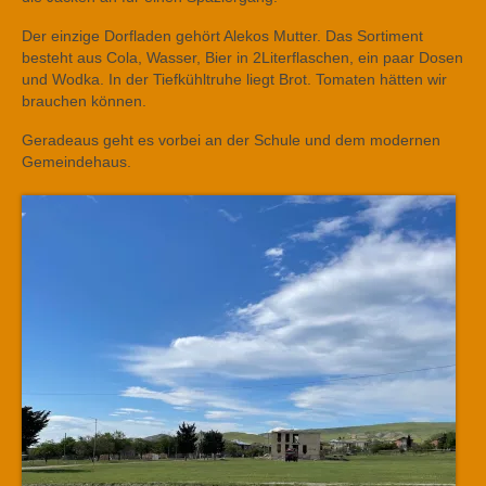
Der einzige Dorfladen gehört Alekos Mutter. Das Sortiment
besteht aus Cola, Wasser, Bier in 2Literflaschen, ein paar Dosen
und Wodka. In der Tiefkühltruhe liegt Brot. Tomaten hätten wir
brauchen können.
Geradeaus geht es vorbei an der Schule und dem modernen
Gemeindehaus.