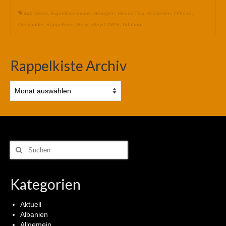
4x4
,
Allrad
,
Expeditionsmobil
,
Georgien
,
Honda Dax
,
Kachetien
,
Offroad
,
Overlander
,
Rappelkiste
,
Steyr
,
Steyr12M18
,
Udabno
Rappelkiste Archiv
Rappelkiste
Archiv
Suchen
nach:
Kategorien
Aktuell
Albanien
Allgemein