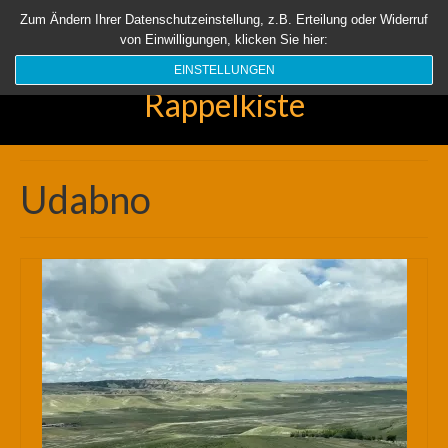
Startseite
Aktuell
Über uns
Unsere Rappelkiste
Länder
Zum Ändern Ihrer Datenschutzeinstellung, z.B. Erteilung oder Widerruf
von Einwilligungen, klicken Sie hier:
Suchen
nach:
EINSTELLUNGEN
Rappelkiste
Udabno