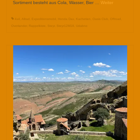
Sortiment besteht aus Cola, Wasser, Bier …
Weiter
4x4
,
Allrad
,
Expeditionsmobil
,
Honda Dax
,
Kachetien
,
Oasis Club
,
Offroad
,
Overlander
,
Rappelkiste
,
Steyr
,
Steyr12M18
,
Udabno