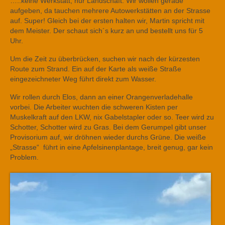
…..keine Werkstatt, nur Landschaft. Wir wollen gerade
aufgeben, da tauchen mehrere Autowerkstätten an der Strasse
auf. Super! Gleich bei der ersten halten wir, Martin spricht mit
dem Meister. Der schaut sich´s kurz an und bestellt uns für 5
Uhr.
Um die Zeit zu überbrücken, suchen wir nach der kürzesten
Route zum Strand. Ein auf der Karte als weiße Straße
eingezeichneter Weg führt direkt zum Wasser.
Wir rollen durch Elos, dann an einer Orangenverladehalle
vorbei. Die Arbeiter wuchten die schweren Kisten per
Muskelkraft auf den LKW, nix Gabelstapler oder so. Teer wird zu
Schotter, Schotter wird zu Gras. Bei dem Gerumpel gibt unser
Provisorium auf, wir dröhnen wieder durchs Grüne. Die weiße
„Strasse“ führt in eine Apfelsinenplantage, breit genug, gar kein
Problem.