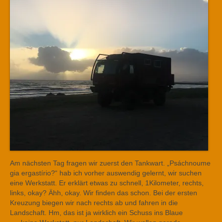
Am nächsten Tag fragen wir zuerst den Tankwart. „Psáchnoume
gia ergastírio?“ hab ich vorher auswendig gelernt, wir suchen
eine Werkstatt. Er erklärt etwas zu schnell, 1Kilometer, rechts,
links, okay? Ähh, okay. Wir finden das schon. Bei der ersten
Kreuzung biegen wir nach rechts ab und fahren in die
Landschaft. Hm, das ist ja wirklich ein Schuss ins Blaue