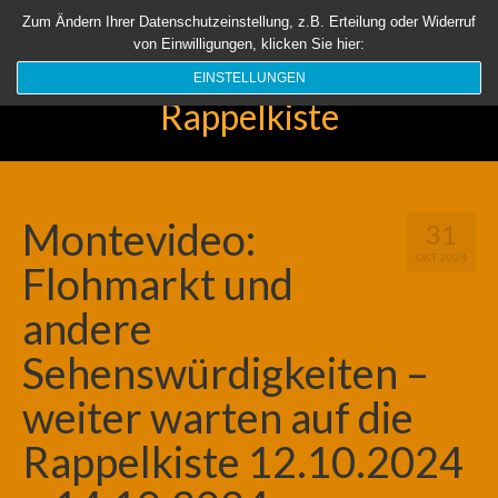
Startseite
Aktuell
Über uns
Unsere Rappelkiste
Länder
Zum Ändern Ihrer Datenschutzeinstellung, z.B. Erteilung oder Widerruf
von Einwilligungen, klicken Sie hier:
Suchen
nach:
EINSTELLUNGEN
Rappelkiste
Montevideo:
31
OKT. 2024
Flohmarkt und
andere
Sehenswürdigkeiten –
weiter warten auf die
Rappelkiste 12.10.2024