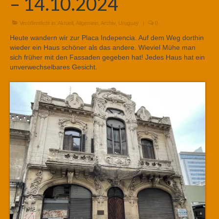
– 14.10.2024
Veröffentlicht in:
Aktuell
,
Allgemein
,
Archiv
,
Uruguay
|
0
Heute wandern wir zur Placa Indepencia. Auf dem Weg dorthin
wieder ein Haus schöner als das andere. Wieviel Mühe man
sich früher mit den Fassaden gegeben hat! Jedes Haus hat ein
unverwechselbares Gesicht.