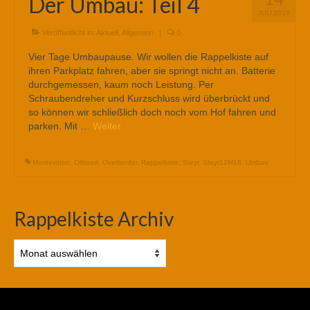
Der Umbau: Teil 4
JULI 2019
Veröffentlicht in:
Aktuell
,
Allgemein
|
0
Vier Tage Umbaupause. Wir wollen die Rappelkiste auf
ihren Parkplatz fahren, aber sie springt nicht an. Batterie
durchgemessen, kaum noch Leistung. Per
Schraubendreher und Kurzschluss wird überbrückt und
so können wir schließlich doch noch vom Hof fahren und
parken. Mit …
Weiter
Montevideo
,
Offroad
,
Overlander
,
Rappelkiste
,
Steyr
,
Steyr12M18
,
Umbau
Rappelkiste Archiv
Rappelkiste
Archiv