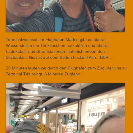
Terminalwechsel. Im Flughafen Madrid gibt es überall
Wasserstellen um Trinkflaschen aufzufüllen und überall
Ladekabel- und Stromstationen, natürlich neben den
Sitzbänken. Nix mit auf dem Boden hocken! Ach…BER….
20 Minuten laufen wir durch den Flughafen zum Zug, der uns zu
Terminal T4s bringt. 6 Minuten Zugfahrt.