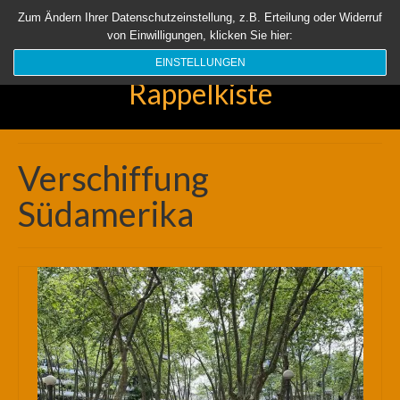
Startseite
Aktuell
Über uns
Unsere Rappelkiste
Länder
Zum Ändern Ihrer Datenschutzeinstellung, z.B. Erteilung oder Widerruf
von Einwilligungen, klicken Sie hier:
Suchen
nach:
EINSTELLUNGEN
Rappelkiste
Verschiffung
Südamerika