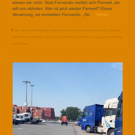
wissen wir nicht. Statt Fernando meldet sich Pameel, sie
will uns abholen. Wer ist jetzt wieder Pameel? Etwas
Verwirrung, wir kontakten Fernando. „No …
Weiter
4x4
,
Allrad
,
Bill of lading
,
Expeditionsmobil
,
Honda Dax
,
Montevideo
,
Offroad
,
Overlander
,
Rappelkiste
,
Steyr
,
Steyr12M18
,
Südamerika
,
Uruguay
,
Verschiffung
Südamerika