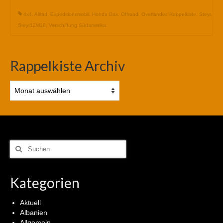
4x4
,
Allrad
,
Expeditionsmobil
,
Honda Dax
,
Offroad
,
Overlander
,
Rappelkiste
,
Steyr
,
Steyr12M18
,
Verschiffung Südamerika
Rappelkiste Archiv
Rappelkiste
Archiv
Suchen
nach:
Kategorien
Aktuell
Albanien
Allgemein