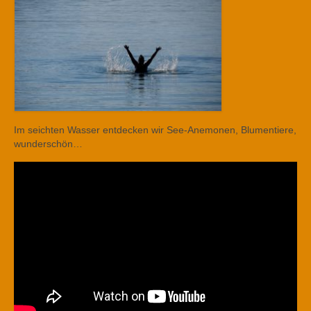
Im seichten Wasser entdecken wir See-Anemonen, Blumentiere,
wunderschön…