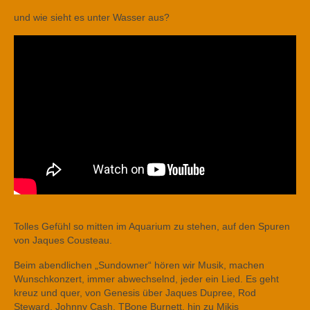
und wie sieht es unter Wasser aus?
Tolles Gefühl so mitten im Aquarium zu stehen, auf den Spuren
von Jaques Cousteau.
Beim abendlichen „Sundowner“ hören wir Musik, machen
Wunschkonzert, immer abwechselnd, jeder ein Lied. Es geht
kreuz und quer, von Genesis über Jaques Dupree, Rod
Steward, Johnny Cash, TBone Burnett, hin zu Mikis