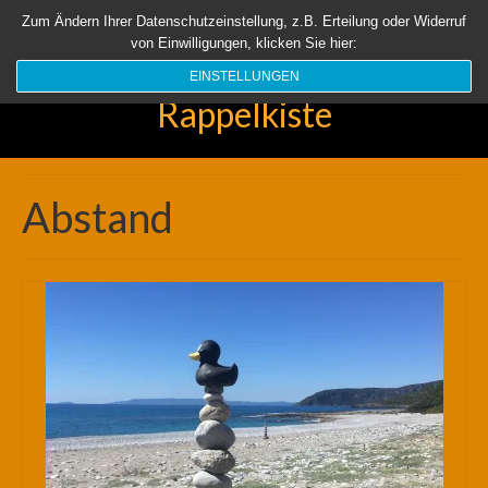
Startseite
Aktuell
Über uns
Unsere Rappelkiste
Länder
Zum Ändern Ihrer Datenschutzeinstellung, z.B. Erteilung oder Widerruf
von Einwilligungen, klicken Sie hier:
Suchen
nach:
EINSTELLUNGEN
Rappelkiste
Abstand