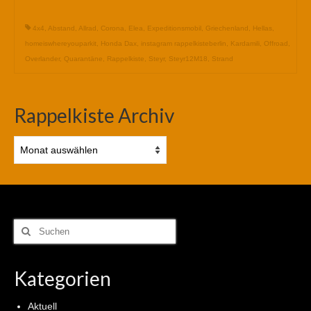
4x4
,
Abstand
,
Allrad
,
Corona
,
Elea
,
Expeditionsmobil
,
Griechenland
,
Hellas
,
homeiswhereyouparkit
,
Honda Dax
,
instagram rappelkisteberlin
,
Kardamili
,
Offroad
,
Overlander
,
Quarantäne
,
Rappelkiste
,
Steyr
,
Steyr12M18
,
Strand
Rappelkiste Archiv
Rappelkiste
Archiv
Suchen
nach:
Kategorien
Aktuell