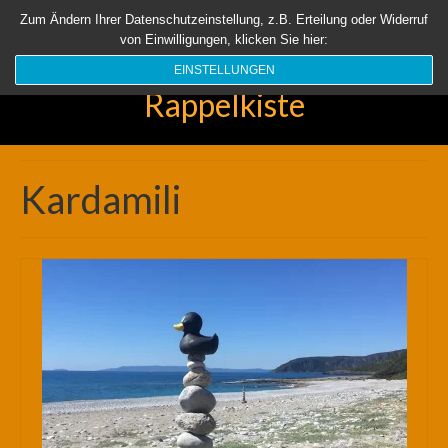
Startseite
Aktuell
Über uns
Unsere Rappelkiste
Länder
Zum Ändern Ihrer Datenschutzeinstellung, z.B. Erteilung oder Widerruf
von Einwilligungen, klicken Sie hier:
Suchen
nach:
EINSTELLUNGEN
Rappelkiste
Kardamili