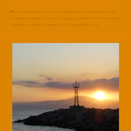
4x4
,
Abstand
,
Allrad
,
Corona
,
Elea
,
Expeditionsmobil
,
Griechenland
,
Hellas
,
homeiswhereyouparkit
,
Honda Dax
,
instagram rappelkisteberlin
,
Kardamili
,
Offroad
,
Overlander
,
Quarantäne
,
Rappelkiste
,
Steyr
,
Steyr12M18
,
Strand