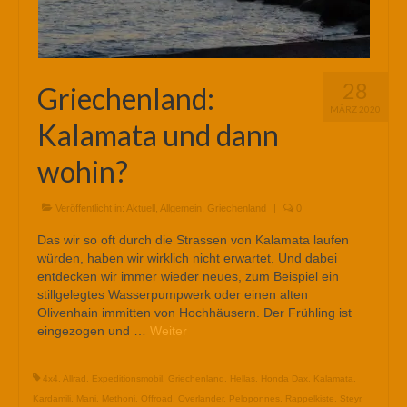
28
Griechenland:
MÄRZ 2020
Kalamata und dann
wohin?
Veröffentlicht in:
Aktuell
,
Allgemein
,
Griechenland
|
0
Das wir so oft durch die Strassen von Kalamata laufen
würden, haben wir wirklich nicht erwartet. Und dabei
entdecken wir immer wieder neues, zum Beispiel ein
stillgelegtes Wasserpumpwerk oder einen alten
Olivenhain immitten von Hochhäusern. Der Frühling ist
eingezogen und …
Weiter
4x4
,
Allrad
,
Expeditionsmobil
,
Griechenland
,
Hellas
,
Honda Dax
,
Kalamata
,
Kardamili
,
Mani
,
Methoni
,
Offroad
,
Overlander
,
Peloponnes
,
Rappelkiste
,
Steyr
,