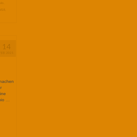
hilo
,
M18
,
14
FEB. 2021
 machen
r
ine
thio …