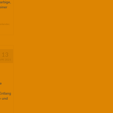
arbige,
einer
erlander
,
13
APR. 2021
ie
Entlang
e und