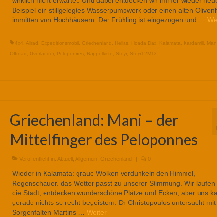
wirklich nicht erwartet. Und dabei entdecken wir immer wieder ne
Beispiel ein stillgelegtes Wasserpumpwerk oder einen alten Oliven
immitten von Hochhäusern. Der Frühling ist eingezogen und …
We
4x4
,
Allrad
,
Expeditionsmobil
,
Griechenland
,
Hellas
,
Honda Dax
,
Kalamata
,
Kardamili
,
Man
Offroad
,
Overlander
,
Peloponnes
,
Rappelkiste
,
Steyr
,
Steyr12M18
Griechenland: Mani – der
Mittelfinger des Peloponnes
Veröffentlicht in:
Aktuell
,
Allgemein
,
Griechenland
|
0
Wieder in Kalamata: graue Wolken verdunkeln den Himmel,
Regenschauer, das Wetter passt zu unserer Stimmung. Wir laufen
die Stadt, entdecken wunderschöne Plätze und Ecken, aber uns k
gerade nichts so recht begeistern. Dr Christopoulos untersucht mit 
Sorgenfalten Martins …
Weiter