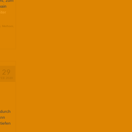
ues, zum
hain
iter
i
,
Methoni
,
29
FEB. 2020
 durch
ann
tiefen