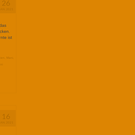
26
JAN. 2021
 das
cken.
nte ist
ien
,
Mani
,
ni
16
JAN. 2021