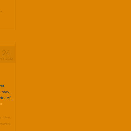
ta
,
24
FEB. 2020
rst
ustav,
iders“.
er
x
,
Mani
,
ffswrack
,