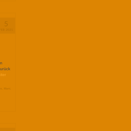
5
FEB. 2021
en
zurück
iter
ro
,
Mani
,