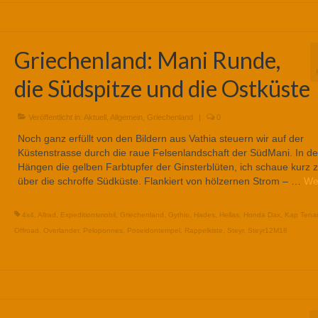
Griechenland: Mani Runde,
die Südspitze und die Ostküste
Veröffentlicht in:
Aktuell
,
Allgemein
,
Griechenland
|
0
Noch ganz erfüllt von den Bildern aus Vathia steuern wir auf der
Küstenstrasse durch die raue Felsenlandschaft der SüdMani. In d
Hängen die gelben Farbtupfer der Ginsterblüten, ich schaue kurz 
über die schroffe Südküste. Flankiert von hölzernen Strom – …
We
4x4
,
Allrad
,
Expeditionsmobil
,
Griechenland
,
Gythio
,
Hades
,
Hellas
,
Honda Dax
,
Kap Tena
Offroad
,
Overlander
,
Peloponnes
,
Poseidontempel
,
Rappelkiste
,
Steyr
,
Steyr12M18