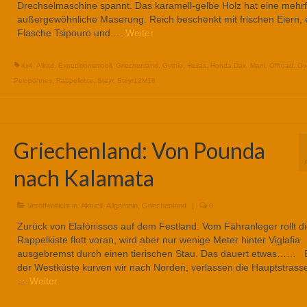
Drechselmaschine spannt. Das karamell-gelbe Holz hat eine mehrf
außergewöhnliche Maserung. Reich beschenkt mit frischen Eiern, 
Flasche Tsipouro und …
Weiter
4x4
,
Allrad
,
Expeditionsmobil
,
Griechenland
,
Gythio
,
Hellas
,
Honda Dax
,
Mani
,
Offroad
,
Ov
Peloponnes
,
Rappelkiste
,
Steyr
,
Steyr12M18
Griechenland: Von Pounda
nach Kalamata
Veröffentlicht in:
Aktuell
,
Allgemein
,
Griechenland
|
0
Zurück von Elafónissos auf dem Festland. Vom Fähranleger rollt d
Rappelkiste flott voran, wird aber nur wenige Meter hinter Viglafia
ausgebremst durch einen tierischen Stau. Das dauert etwas…… 
der Westküste kurven wir nach Norden, verlassen die Hauptstrass
…
Weiter