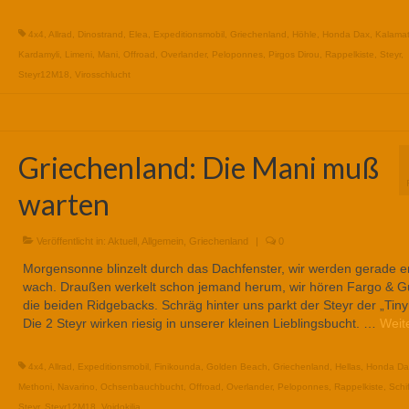
4x4
,
Allrad
,
Dinostrand
,
Elea
,
Expeditionsmobil
,
Griechenland
,
Höhle
,
Honda Dax
,
Kalama
Kardamyli
,
Limeni
,
Mani
,
Offroad
,
Overlander
,
Peloponnes
,
Pirgos Dirou
,
Rappelkiste
,
Steyr
,
Steyr12M18
,
Virosschlucht
Griechenland: Die Mani muß
warten
Veröffentlicht in:
Aktuell
,
Allgemein
,
Griechenland
|
0
Morgensonne blinzelt durch das Dachfenster, wir werden gerade e
wach. Draußen werkelt schon jemand herum, wir hören Fargo & G
die beiden Ridgebacks. Schräg hinter uns parkt der Steyr der „Tinyr
Die 2 Steyr wirken riesig in unserer kleinen Lieblingsbucht. …
Weit
4x4
,
Allrad
,
Expeditionsmobil
,
Finikounda
,
Golden Beach
,
Griechenland
,
Hellas
,
Honda Da
Methoni
,
Navarino
,
Ochsenbauchbucht
,
Offroad
,
Overlander
,
Peloponnes
,
Rappelkiste
,
Schi
Steyr
,
Steyr12M18
,
Voidokilia