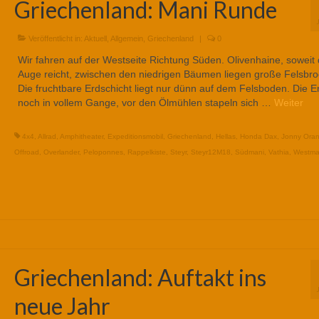
Griechenland: Mani Runde
Veröffentlicht in:
Aktuell
,
Allgemein
,
Griechenland
|
0
Wir fahren auf der Westseite Richtung Süden. Olivenhaine, soweit
Auge reicht, zwischen den niedrigen Bäumen liegen große Felsbro
Die fruchtbare Erdschicht liegt nur dünn auf dem Felsboden. Die Er
noch in vollem Gange, vor den Ölmühlen stapeln sich …
Weiter
4x4
,
Allrad
,
Amphitheater
,
Expeditionsmobil
,
Griechenland
,
Hellas
,
Honda Dax
,
Jonny Oran
Offroad
,
Overlander
,
Peloponnes
,
Rappelkiste
,
Steyr
,
Steyr12M18
,
Südmani
,
Vathia
,
Westma
Griechenland: Auftakt ins
neue Jahr