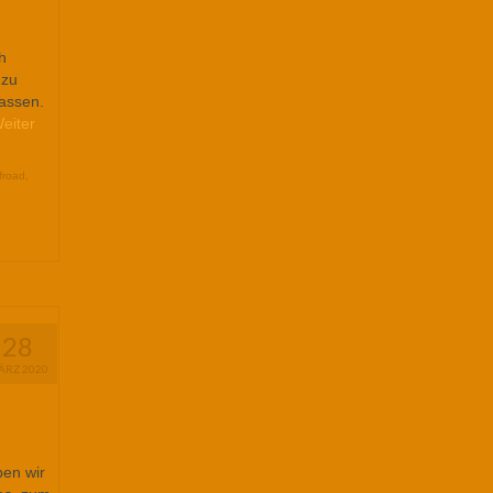
h
 zu
assen.
eiter
froad
,
28
ÄRZ 2020
ben wir