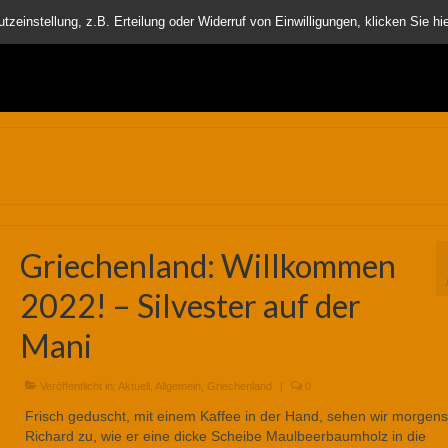
nder
einstellung, z.B. Erteilung oder Widerruf von Einwilligungen, klicken Sie hie
Griechenland: Willkommen
2022! – Silvester auf der
Mani
Veröffentlicht in:
Aktuell
,
Allgemein
,
Griechenland
|
0
Frisch geduscht, mit einem Kaffee in der Hand, sehen wir morgens
Richard zu, wie er eine dicke Scheibe Maulbeerbaumholz in die