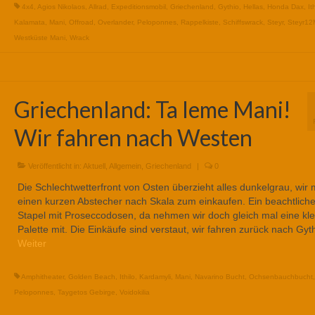
4x4
,
Agios Nikolaos
,
Allrad
,
Expeditionsmobil
,
Griechenland
,
Gythio
,
Hellas
,
Honda Dax
,
It
Kalamata
,
Mani
,
Offroad
,
Overlander
,
Peloponnes
,
Rappelkiste
,
Schiffswrack
,
Steyr
,
Steyr12
Westküste Mani
,
Wrack
Griechenland: Ta leme Mani!
Wir fahren nach Westen
Veröffentlicht in:
Aktuell
,
Allgemein
,
Griechenland
|
0
Die Schlechtwetterfront von Osten überzieht alles dunkelgrau, wir
einen kurzen Abstecher nach Skala zum einkaufen. Ein beachtliche
Stapel mit Proseccodosen, da nehmen wir doch gleich mal eine kle
Palette mit. Die Einkäufe sind verstaut, wir fahren zurück nach Gy
Weiter
Amphitheater
,
Golden Beach
,
Ithilo
,
Kardamyli
,
Mani
,
Navarino Bucht
,
Ochsenbauchbucht
,
Peloponnes
,
Taygetos Gebirge
,
Voidokilia