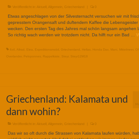
Veröffentlicht in:
Aktuell
,
Allgemein
,
Griechenland
|
0
Etwas angeschlagen von der Silvesternacht versuchen wir mit frisc
gepresstem Orangensaft und duftendem Kaffee die Lebensgeister
wecken. Den ersten Tag des Jahres mal schön langsam angehen l
So richtig wach werden wir trotzdem nicht. Da hilft nur ein Bad …
W
4x4
,
Allrad
,
Elea
,
Expeditionsmobil
,
Griechenland
,
Hellas
,
Honda Dax
,
Mani
,
Mittelmeer
,
Of
Overlander
,
Peloponnes
,
Rappelkiste
,
Steyr
,
Steyr12M18
Griechenland: Kalamata und
M
dann wohin?
Veröffentlicht in:
Aktuell
,
Allgemein
,
Griechenland
|
0
Das wir so oft durch die Strassen von Kalamata laufen würden, ha