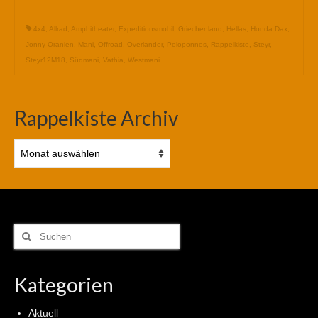
4x4
,
Allrad
,
Amphitheater
,
Expeditionsmobil
,
Griechenland
,
Hellas
,
Honda Dax
,
Jonny Oranien
,
Mani
,
Offroad
,
Overlander
,
Peloponnes
,
Rappelkiste
,
Steyr
,
Steyr12M18
,
Südmani
,
Vathia
,
Westmani
Rappelkiste Archiv
Rappelkiste
Archiv
Suchen
nach:
Kategorien
Aktuell