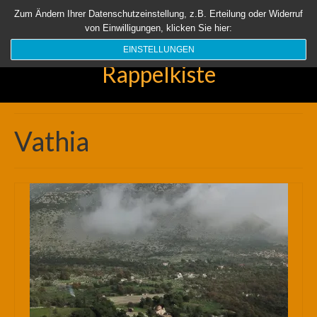
Startseite
Aktuell
Über uns
Unsere Rappelkiste
Länder
Zum Ändern Ihrer Datenschutzeinstellung, z.B. Erteilung oder Widerruf
von Einwilligungen, klicken Sie hier:
Suchen
nach:
EINSTELLUNGEN
Rappelkiste
Vathia