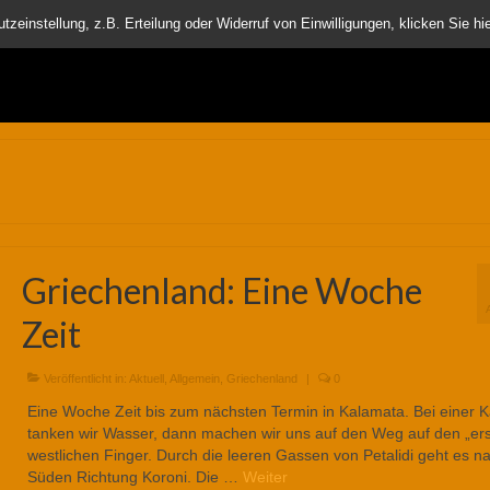
nder
einstellung, z.B. Erteilung oder Widerruf von Einwilligungen, klicken Sie hie
Griechenland: Eine Woche
Zeit
Veröffentlicht in:
Aktuell
,
Allgemein
,
Griechenland
|
0
Eine Woche Zeit bis zum nächsten Termin in Kalamata. Bei einer K
tanken wir Wasser, dann machen wir uns auf den Weg auf den „ers
westlichen Finger. Durch die leeren Gassen von Petalidi geht es n
Süden Richtung Koroni. Die …
Weiter