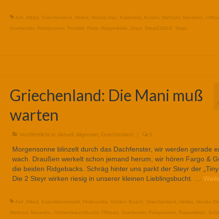
4x4
,
Allrad
,
Griechenland
,
Hellas
,
Honda Dax
,
Kalamata
,
Koroni
,
Methoni
,
Navarino
,
Offro
Overlander
,
Peloponnes
,
Petalidi
,
Piste
,
Rappelkiste
,
Steyr
,
Steyr12M18
,
Tsapi
Griechenland: Die Mani muß
warten
Veröffentlicht in:
Aktuell
,
Allgemein
,
Griechenland
|
0
Morgensonne blinzelt durch das Dachfenster, wir werden gerade e
wach. Draußen werkelt schon jemand herum, wir hören Fargo & G
die beiden Ridgebacks. Schräg hinter uns parkt der Steyr der „Tinyr
Die 2 Steyr wirken riesig in unserer kleinen Lieblingsbucht. …
Weit
4x4
,
Allrad
,
Expeditionsmobil
,
Finikounda
,
Golden Beach
,
Griechenland
,
Hellas
,
Honda Da
Methoni
,
Navarino
,
Ochsenbauchbucht
,
Offroad
,
Overlander
,
Peloponnes
,
Rappelkiste
,
Schi