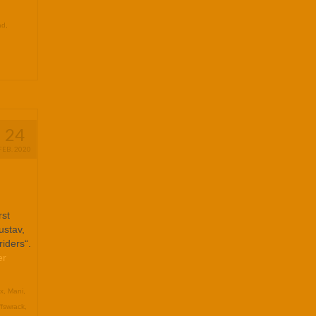
ad
,
24
FEB. 2020
rst
ustav,
iders“.
er
x
,
Mani
,
ffswrack
,