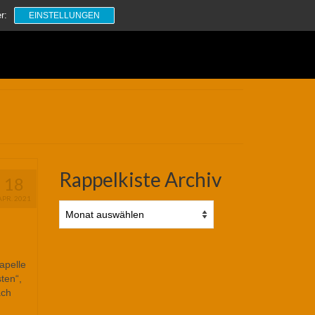
Suchen
r:
EINSTELLUNGEN
nach:
Rappelkiste Archiv
18
APR. 2021
Rappelkiste
Archiv
apelle
ten“,
ach