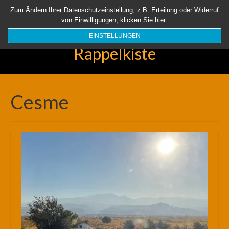
Startseite
Aktuell
Über uns
Unsere Rappelkiste
Länder
Zum Ändern Ihrer Datenschutzeinstellung, z.B. Erteilung oder Widerruf
von Einwilligungen, klicken Sie hier:
Suchen
nach:
EINSTELLUNGEN
Rappelkiste
Cesme