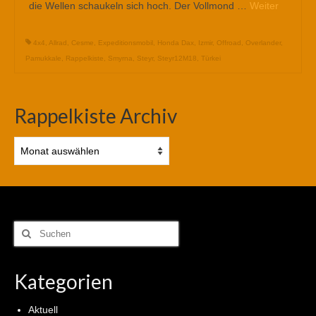
die Wellen schaukeln sich hoch. Der Vollmond …
Weiter
4x4
,
Allrad
,
Cesme
,
Expeditionsmobil
,
Honda Dax
,
Izmir
,
Offroad
,
Overlander
,
Pamukkale
,
Rappelkiste
,
Smyrna
,
Steyr
,
Steyr12M18
,
Türkei
Rappelkiste Archiv
Rappelkiste
Archiv
Suchen
nach:
Kategorien
Aktuell