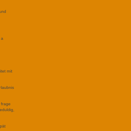
.und
 a
tet mit
rlaubnis
 frage
eduldig,
pät