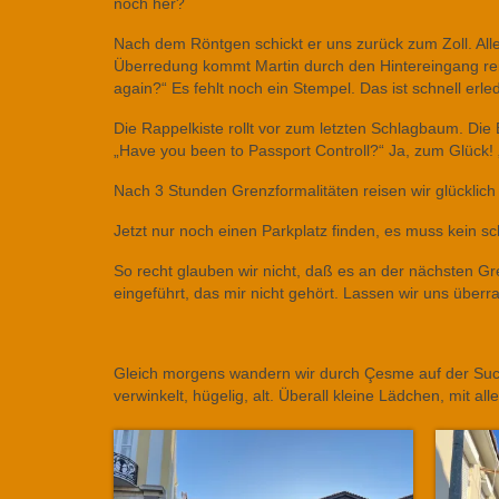
noch her?
Nach dem Röntgen schickt er uns zurück zum Zoll. Al
Überredung kommt Martin durch den Hintereingang rein.
again?“ Es fehlt noch ein Stempel. Das ist schnell erled
Die Rappelkiste rollt vor zum letzten Schlagbaum. Di
„Have you been to Passport Controll?“ Ja, zum Glück
Nach 3 Stunden Grenzformalitäten reisen wir glücklich i
Jetzt nur noch einen Parkplatz finden, es muss kein s
So recht glauben wir nicht, daß es an der nächsten Gr
eingeführt, das mir nicht gehört. Lassen wir uns über
Gleich morgens wandern wir durch Çesme auf der Suche 
verwinkelt, hügelig, alt. Überall kleine Lädchen, mit a