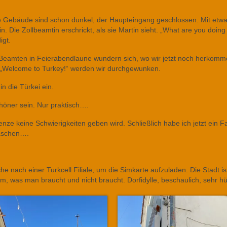
le Gebäude sind schon dunkel, der Haupteingang geschlossen. Mit etw
 Die Zollbeamtin erschrickt, als sie Martin sieht. „What are you doing
igt.
e Beamten in Feierabendlaune wundern sich, wo wir jetzt noch herkomm
! „Welcome to Turkey!“ werden wir durchgewunken.
n die Türkei ein.
chöner sein. Nur praktisch….
enze keine Schwierigkeiten geben wird. Schließlich habe ich jetzt ein 
raschen….
nach einer Turkcell Filiale, um die Simkarte aufzuladen. Die Stadt is
llem, was man braucht und nicht braucht. Dorfidylle, beschaulich, sehr h