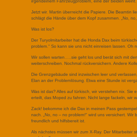
irgendeinem Fahrzeugproblem, eine der beiden weint. Es
Jetzt wir. Martin überreicht die Papiere. Die Beamtin l
schlägt die Hände über dem Kopf zusammen. „No, no,
Was ist los?
Der Turyolmitarbeiter hat die Honda Dax beim türkisch
problem.“ So kann sie uns nicht einreisen lassen. Oh
Wir sollen warten…..sie geht los und berät sich mit d
weiterschreiben. Nochmal rückversichern. Andere Koll
Die Grenzgebäude sind inzwischen leer und verlassen,
Elan an der Problemlösung. Etwa eine Stunde ist verga
Was ist das? Alles auf türkisch, wir verstehen nix. Sie 
erteilt, das Moped zu fahren. Nicht lange fackeln, wir 
Zack! bekomme ich die Dax in meinen Pass gestempel
nach. „No, no – no problem!“ wird uns versichert. Wir
freundlich und hilfsbereit ist.
Als nächstes müssen wir zum X-Ray. Der Mitarbeiter s