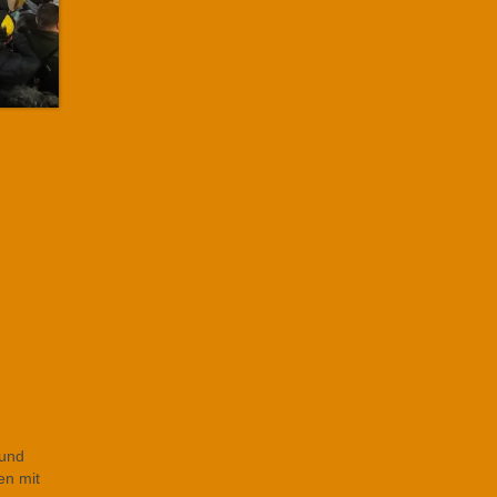
 und
en mit