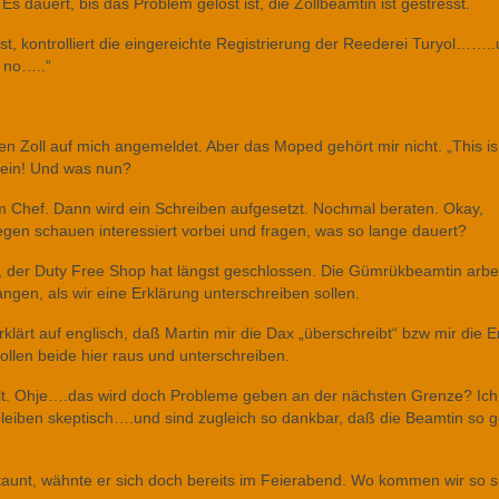
 dauert, bis das Problem gelöst ist, die Zollbeamtin ist gestresst.
iest, kontrolliert die eingereichte Registrierung der Reederei Turyol…….
 no…..“
en Zoll auf mich angemeldet. Aber das Moped gehört mir nicht. „This is
 nein! Und was nun?
em Chef. Dann wird ein Schreiben aufgesetzt. Nochmal beraten. Okay,
egen schauen interessiert vorbei und fragen, was so lange dauert?
 der Duty Free Shop hat längst geschlossen. Die Gümrükbeamtin arbei
ngen, als wir eine Erklärung unterschreiben sollen.
erklärt auf englisch, daß Martin mir die Dax „überschreibt“ bzw mir die E
wollen beide hier raus und unterschreiben.
t. Ohje….das wird doch Probleme geben an der nächsten Grenze? Ich
 bleiben skeptisch….und sind zugleich so dankbar, daß die Beamtin so g
taunt, wähnte er sich doch bereits im Feierabend. Wo kommen wir so s