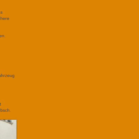
as
 here
en.
Fahrzeug
t
übsch.