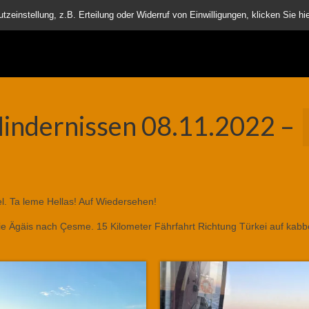
nder
einstellung, z.B. Erteilung oder Widerruf von Einwilligungen, klicken Sie hie
 Hindernissen 08.11.2022 –
l. Ta leme Hellas! Auf Wiedersehen!
ie Ägäis nach Çesme. 15 Kilometer Fährfahrt Richtung Türkei auf kabb