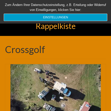
Startseite
Aktuell
Über uns
Unsere Rappelkiste
Länder
Zum Ändern Ihrer Datenschutzeinstellung, z.B. Erteilung oder Widerruf
von Einwilligungen, klicken Sie hier:
Suchen
nach:
EINSTELLUNGEN
Rappelkiste
Crossgolf