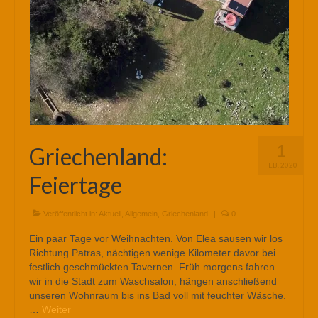
1
Griechenland:
FEB. 2020
Feiertage
Veröffentlicht in:
Aktuell
,
Allgemein
,
Griechenland
|
0
Ein paar Tage vor Weihnachten. Von Elea sausen wir los
Richtung Patras, nächtigen wenige Kilometer davor bei
festlich geschmückten Tavernen. Früh morgens fahren
wir in die Stadt zum Waschsalon, hängen anschließend
unseren Wohnraum bis ins Bad voll mit feuchter Wäsche.
…
Weiter