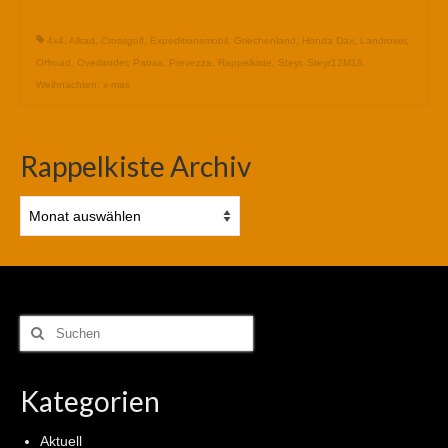
4x4
,
Allrad
,
Crossgolf
,
Expeditionsmobil
,
Griechenland
,
Honda Dax
,
Landrover
,
Offroad
,
Overlander
,
Patras
,
Prevezza
,
Rappelkiste
,
Steyr
,
Steyr12M18
,
Weihnachten
,
x-mas
Rappelkiste Archiv
Rappelkiste
Archiv
Suchen
nach:
Kategorien
Aktuell