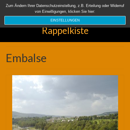
Startseite
Aktuell
Über uns
Unsere Rappelkiste
Länder
Zum Ändern Ihrer Datenschutzeinstellung, z.B. Erteilung oder Widerruf
von Einwilligungen, klicken Sie hier:
Suchen
nach:
EINSTELLUNGEN
Rappelkiste
Embalse