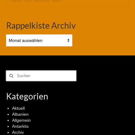
Stausee
,
Steyr
,
Steyr12M18
,
Strand
Rappelkiste Archiv
Rappelkiste
Archiv
Suchen
nach:
Kategorien
Aktuell
Albanien
Allgemein
Antarktis
Archiv