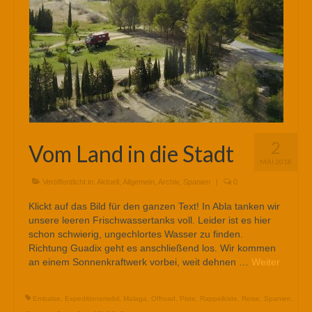
2
Vom Land in die Stadt
MAI 2018
Veröffentlicht in:
Aktuell
,
Allgemein
,
Archiv
,
Spanien
|
0
Klickt auf das Bild für den ganzen Text! In Abla tanken wir
unsere leeren Frischwassertanks voll. Leider ist es hier
schon schwierig, ungechlortes Wasser zu finden.
Richtung Guadix geht es anschließend los. Wir kommen
an einem Sonnenkraftwerk vorbei, weit dehnen …
Weiter
Embalse
,
Expeditionsmobil
,
Malaga
,
Offroad
,
Piste
,
Rappelkiste
,
Reise
,
Spanien
,