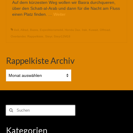
Auf dem kürzesten Weg wollen wir Basra durchqueren,
über den Schatt-al-Arab und dann für die Nacht am Fluss
einen Platz finden. …
Weiter
4x4
,
Allrad
,
Basra
,
Expeditionsmobil
,
Honda Dax
,
Irak
,
Kuwait
,
Offroad
,
Overlander
,
Rappelkiste
,
Steyr
,
Steyr12M18
Rappelkiste Archiv
Rappelkiste
Archiv
Suchen
nach:
Kategorien