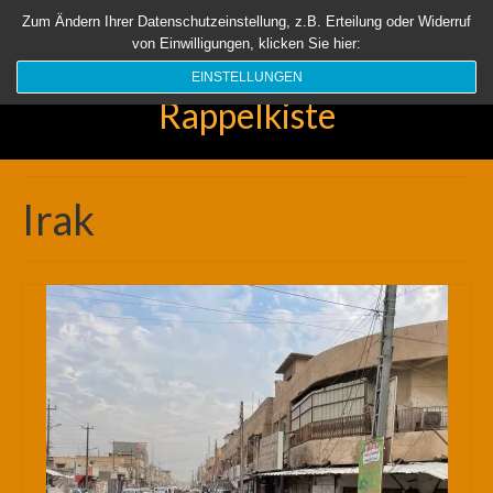
Startseite
Aktuell
Über uns
Unsere Rappelkiste
Länder
Zum Ändern Ihrer Datenschutzeinstellung, z.B. Erteilung oder Widerruf
von Einwilligungen, klicken Sie hier:
Suchen
nach:
EINSTELLUNGEN
Rappelkiste
Irak