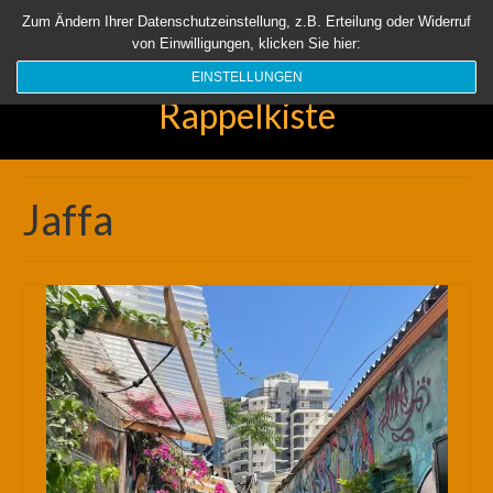
Startseite
Aktuell
Über uns
Unsere Rappelkiste
Länder
Zum Ändern Ihrer Datenschutzeinstellung, z.B. Erteilung oder Widerruf
von Einwilligungen, klicken Sie hier:
Suchen
nach:
EINSTELLUNGEN
Rappelkiste
Jaffa