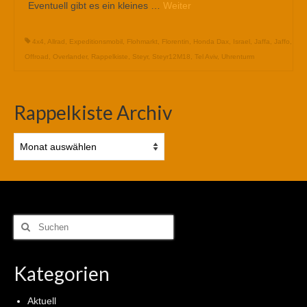
Eventuell gibt es ein kleines …
Weiter
4x4
,
Allrad
,
Expeditionsmobil
,
Flohmarkt
,
Florentin
,
Honda Dax
,
Israel
,
Jaffa
,
Jaffo
,
Offroad
,
Overlander
,
Rappelkiste
,
Steyr
,
Steyr12M18
,
Tel Aviv
,
Uhrenturm
Rappelkiste Archiv
Rappelkiste
Archiv
Suchen
nach:
Kategorien
Aktuell