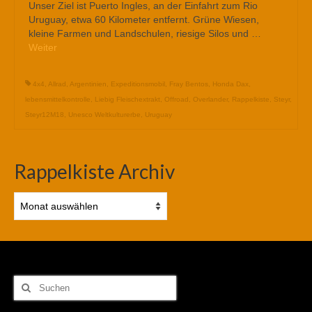
Unser Ziel ist Puerto Ingles, an der Einfahrt zum Rio
Uruguay, etwa 60 Kilometer entfernt. Grüne Wiesen,
kleine Farmen und Landschulen, riesige Silos und …
Weiter
4x4
,
Allrad
,
Argentinien
,
Expeditionsmobil
,
Fray Bentos
,
Honda Dax
,
lebensmittelkontrolle
,
Liebig Fleischextrakt
,
Offroad
,
Overlander
,
Rappelkiste
,
Steyr
,
Steyr12M18
,
Unesco Weltkulturerbe
,
Uruguay
Rappelkiste Archiv
Rappelkiste
Archiv
Suchen
nach: