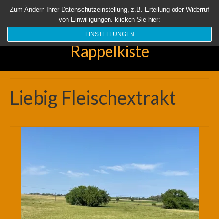
Startseite
Aktuell
Über uns
Unsere Rappelkiste
Länder
Zum Ändern Ihrer Datenschutzeinstellung, z.B. Erteilung oder Widerruf
von Einwilligungen, klicken Sie hier:
Suchen
nach:
EINSTELLUNGEN
Rappelkiste
Liebig Fleischextrakt