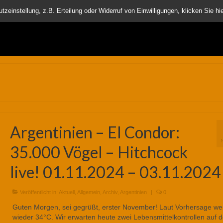
nder
einstellung, z.B. Erteilung oder Widerruf von Einwilligungen, klicken Sie hie
Argentinien – El Condor:
35.000 Vögel – Hitchcock
live! 01.11.2024 – 03.11.2024
Veröffentlicht in:
Aktuell
,
Allgemein
,
Archiv
,
Argentinien
|
0
Guten Morgen, sei gegrüßt, erster November! Laut Vorhersage we
wieder 34°C. Wir erwarten heute zwei Lebensmittelkontrollen auf d