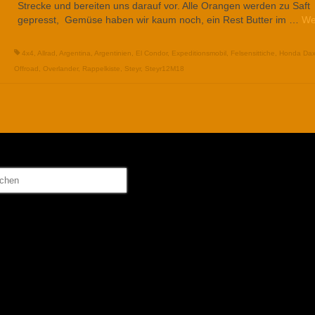
Strecke und bereiten uns darauf vor. Alle Orangen werden zu Saft
gepresst, Gemüse haben wir kaum noch, ein Rest Butter im …
We
4x4
,
Allrad
,
Argentina
,
Argentinien
,
El Condor
,
Expeditionsmobil
,
Felsensittiche
,
Honda Da
Offroad
,
Overlander
,
Rappelkiste
,
Steyr
,
Steyr12M18