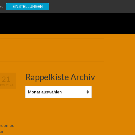
Suchen
r:
EINSTELLUNGEN
nach:
Rappelkiste Archiv
21
NOV. 2024
Rappelkiste
Archiv
rden es
er