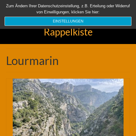
Startseite
Aktuell
Über uns
Unsere Rappelkiste
Länder
Zum Ändern Ihrer Datenschutzeinstellung, z.B. Erteilung oder Widerruf
von Einwilligungen, klicken Sie hier:
Suchen
nach:
EINSTELLUNGEN
Rappelkiste
Lourmarin