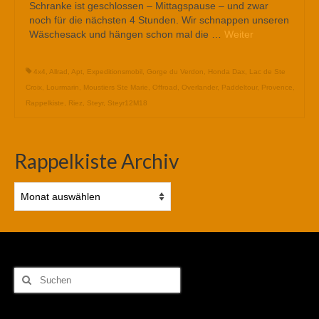
Schranke ist geschlossen – Mittagspause – und zwar
noch für die nächsten 4 Stunden. Wir schnappen unseren
Wäschesack und hängen schon mal die …
Weiter
4x4
,
Allrad
,
Apt
,
Expeditionsmobil
,
Gorge du Verdon
,
Honda Dax
,
Lac de Ste
Croix
,
Lourmarin
,
Moustiers Ste Marie
,
Offroad
,
Overlander
,
Paddeltour
,
Provence
,
Rappelkiste
,
Riez
,
Steyr
,
Steyr12M18
Rappelkiste Archiv
Rappelkiste
Archiv
Suchen
nach: