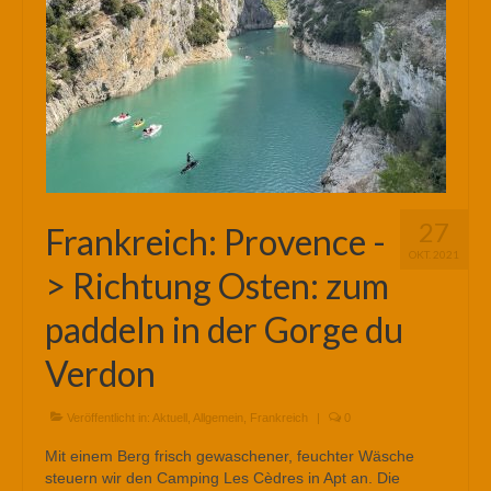
27
Frankreich: Provence -
OKT. 2021
> Richtung Osten: zum
paddeln in der Gorge du
Verdon
Veröffentlicht in:
Aktuell
,
Allgemein
,
Frankreich
|
0
Mit einem Berg frisch gewaschener, feuchter Wäsche
steuern wir den Camping Les Cèdres in Apt an. Die