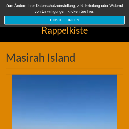
Startseite
Aktuell
Über uns
Unsere Rappelkiste
Länder
Zum Ändern Ihrer Datenschutzeinstellung, z.B. Erteilung oder Widerruf
von Einwilligungen, klicken Sie hier:
Suchen
nach:
EINSTELLUNGEN
Rappelkiste
Masirah Island