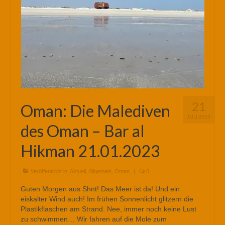
21
Oman: Die Malediven
JULI 2023
des Oman – Bar al
Hikman 21.01.2023
Veröffentlicht in:
Aktuell
,
Allgemein
,
Oman
|
0
Guten Morgen aus Shnt! Das Meer ist da! Und ein
eiskalter Wind auch! Im frühen Sonnenlicht glitzern die
Plastikflaschen am Strand. Nee, immer noch keine Lust
zu schwimmen… Wir fahren auf die Mole zum