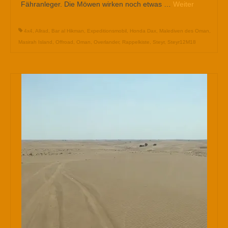
Fähranleger. Die Möwen wirken noch etwas …
Weiter
4x4
,
Allrad
,
Bar al Hikman
,
Expeditionsmobil
,
Honda Dax
,
Malediven des Oman
,
Masirah Island
,
Offroad
,
Oman
,
Overlander
,
Rappelkiste
,
Steyr
,
Steyr12M18