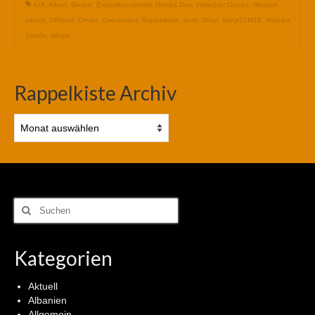
4x4
,
Allrad
,
Desert
,
Expeditionsmobil
,
Honda Dax
,
indischer Ozean
,
Masirah
Island
,
Offroad
,
Oman
,
Overlander
,
Rappelkiste
,
shnt
,
Steyr
,
Steyr12M18
,
Wahiba
Sands
,
Wüste
Rappelkiste Archiv
Rappelkiste
Archiv
Suchen
nach:
Kategorien
Aktuell
Albanien
Allgemein