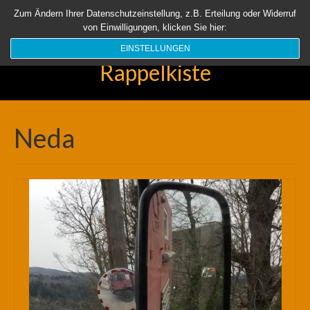
Startseite
Aktuell
Über uns
Unsere Rappelkiste
Länder
Zum Ändern Ihrer Datenschutzeinstellung, z.B. Erteilung oder Widerruf
von Einwilligungen, klicken Sie hier:
Suchen
nach:
EINSTELLUNGEN
Rappelkiste
Neda