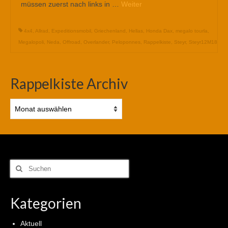
müssen zuerst nach links in …
Weiter
4x4
,
Allrad
,
Expeditionsmobil
,
Griechenland
,
Hellas
,
Honda Dax
,
megalo tourla
,
Megalopoli
,
Neda
,
Offroad
,
Overlander
,
Peloponnes
,
Rappelkiste
,
Steyr
,
Steyr12M18
Rappelkiste Archiv
Rappelkiste
Archiv
Suchen
nach:
Kategorien
Aktuell