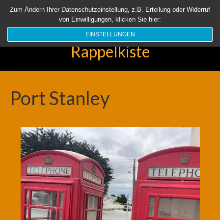
Startseite
Aktuell
Über uns
Unsere Rappelkiste
Länder
Zum Ändern Ihrer Datenschutzeinstellung, z.B. Erteilung oder Widerruf
von Einwilligungen, klicken Sie hier:
Suchen
nach:
EINSTELLUNGEN
Rappelkiste
Port Stanley