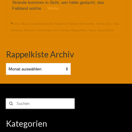
Strände kommen in Sicht, wer hätte gedacht, das
Falkland solche …
Weiter
4x4
,
Allrad
,
Expeditionsmobil
,
Falkland
,
Falkland Beerworks
,
Honda Dax
,
Islas
Malvinas
,
Offroad
,
Overlander
,
Port Stanley
,
Rappelkiste
,
Steyr
,
Steyr12M18
Rappelkiste Archiv
Rappelkiste
Archiv
Suchen
nach:
Kategorien