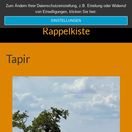
Startseite
Aktuell
Über uns
Unsere Rappelkiste
Länder
Zum Ändern Ihrer Datenschutzeinstellung, z.B. Erteilung oder Widerruf
von Einwilligungen, klicken Sie hier:
Suchen
nach:
EINSTELLUNGEN
Rappelkiste
Tapir