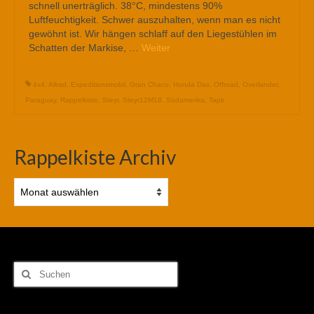
schnell unerträglich. 38°C, mindestens 90%
Luftfeuchtigkeit. Schwer auszuhalten, wenn man es nicht
gewöhnt ist. Wir hängen schlaff auf den Liegestühlen im
Schatten der Markise, …
Weiter
4x4
,
Allrad
,
Expeditionsmobil
,
Gran Chaco
,
Honda Dax
,
Offroad
,
Overlander
,
Paraguay
,
Rappelkiste
,
Steyr
,
Steyr12M18
,
Südamerika
,
Tapir
Rappelkiste Archiv
Rappelkiste
Archiv
Suchen
nach: