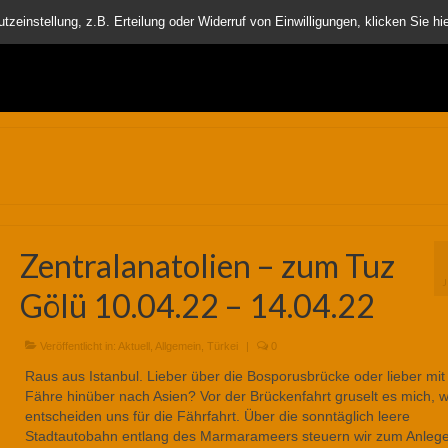
nder
einstellung, z.B. Erteilung oder Widerruf von Einwilligungen, klicken Sie hie
Zentralanatolien – zum Tuz
Gölü 10.04.22 – 14.04.22
Veröffentlicht in:
Aktuell
,
Allgemein
,
Türkei
|
0
Raus aus Istanbul. Lieber über die Bosporusbrücke oder lieber mit
Fähre hinüber nach Asien? Vor der Brückenfahrt gruselt es mich, w
entscheiden uns für die Fährfahrt. Über die sonntäglich leere
Stadtautobahn entlang des Marmarameers steuern wir zum Anlege