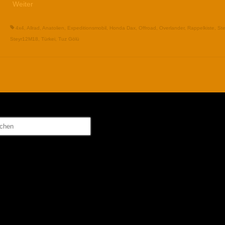
Weiter
4x4
,
Allrad
,
Anatolien
,
Expeditionsmobil
,
Honda Dax
,
Offroad
,
Overlander
,
Rappelkiste
,
Ste
Steyr12M18
,
Türkei
,
Tuz Gölü