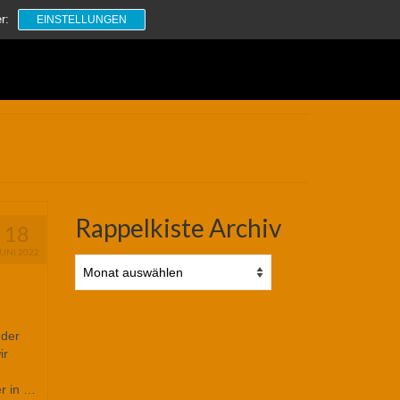
Suchen
r:
EINSTELLUNGEN
nach:
Rappelkiste Archiv
18
JUNI 2022
Rappelkiste
Archiv
 der
ir
r in …