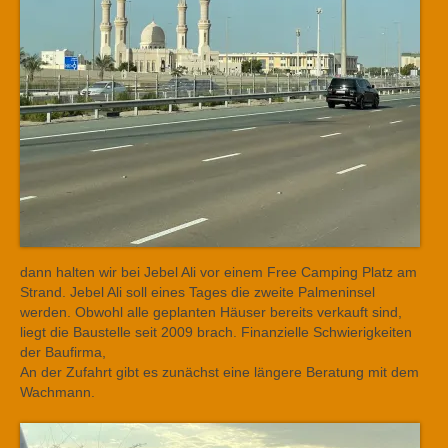
dann halten wir bei Jebel Ali vor einem Free Camping Platz am
Strand. Jebel Ali soll eines Tages die zweite Palmeninsel
werden. Obwohl alle geplanten Häuser bereits verkauft sind,
liegt die Baustelle seit 2009 brach. Finanzielle Schwierigkeiten
der Baufirma,
An der Zufahrt gibt es zunächst eine längere Beratung mit dem
Wachmann.