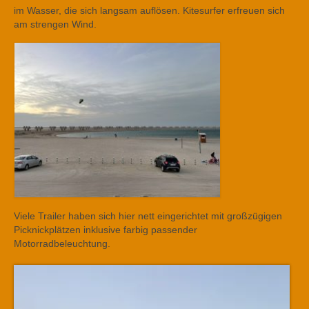
im Wasser, die sich langsam auflösen. Kitesurfer erfreuen sich
am strengen Wind.
Viele Trailer haben sich hier nett eingerichtet mit großzügigen
Picknickplätzen inklusive farbig passender
Motorradbeleuchtung.