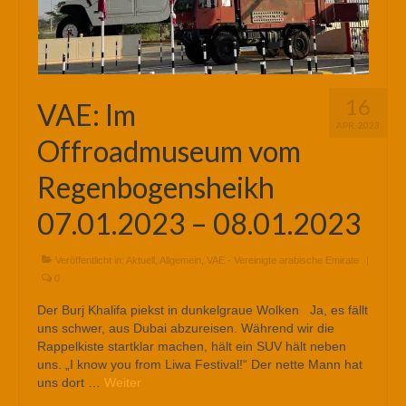
16
VAE: Im
APR. 2023
Offroadmuseum vom
Regenbogensheikh
07.01.2023 – 08.01.2023
Veröffentlicht in:
Aktuell
,
Allgemein
,
VAE - Vereinigte arabische Emirate
|
0
Der Burj Khalifa piekst in dunkelgraue Wolken Ja, es fällt
uns schwer, aus Dubai abzureisen. Während wir die
Rappelkiste startklar machen, hält ein SUV hält neben
uns. „I know you from Liwa Festival!“ Der nette Mann hat
uns dort …
Weiter