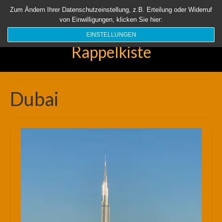
Startseite
Aktuell
Über uns
Unsere Rappelkiste
Länder
Zum Ändern Ihrer Datenschutzeinstellung, z.B. Erteilung oder Widerruf
von Einwilligungen, klicken Sie hier:
Suchen
nach:
EINSTELLUNGEN
Rappelkiste
Dubai