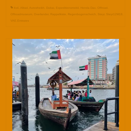
4x4
,
Allrad
,
Autosheikh
,
Dubai
,
Expeditionsmobil
,
Honda Dax
,
Offroad
,
Offroadmuseum
,
Overlander
,
Rappelkiste
,
Regenbogenscheich
,
Steyr
,
Steyr12M18
,
VAE.Emirates