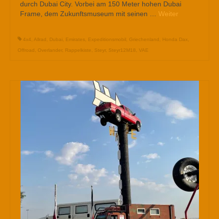
durch Dubai City. Vorbei am 150 Meter hohen Dubai
Frame, dem Zukunftsmuseum mit seinen …
Weiter
4x4
,
Allrad
,
Dubai
,
Emirates
,
Expeditionsmobil
,
Griechenland
,
Honda Dax
,
Offroad
,
Overlander
,
Rappelkiste
,
Steyr
,
Steyr12M18
,
VAE