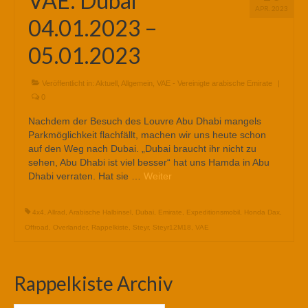
VAE: Dubai
APR. 2023
04.01.2023 –
05.01.2023
Veröffentlicht in:
Aktuell
,
Allgemein
,
VAE - Vereinigte arabische Emirate
|
0
Nachdem der Besuch des Louvre Abu Dhabi mangels
Parkmöglichkeit flachfällt, machen wir uns heute schon
auf den Weg nach Dubai. „Dubai braucht ihr nicht zu
sehen, Abu Dhabi ist viel besser“ hat uns Hamda in Abu
Dhabi verraten. Hat sie …
Weiter
4x4
,
Allrad
,
Arabische Halbinsel
,
Dubai
,
Emirate
,
Expeditionsmobil
,
Honda Dax
,
Offroad
,
Overlander
,
Rappelkiste
,
Steyr
,
Steyr12M18
,
VAE
Rappelkiste Archiv