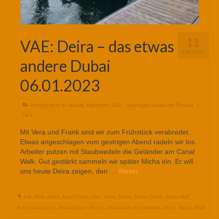
11
VAE: Deira – das etwas
APR. 2023
andere Dubai
06.01.2023
Veröffentlicht in:
Aktuell
,
Allgemein
,
VAE - Vereinigte arabische Emirate
|
0
Mit Vera und Frank sind wir zum Frühstück verabredet.
Etwas angeschlagen vom gestrigen Abend radeln wir los.
Arbeiter putzen mit Staubwedeln die Geländer am Canal
Walk. Gut gestärkt sammeln wir später Micha ein. Er will
uns heute Deira zeigen, den …
Weiter
4x4
,
Abra
,
Allrad
,
Burj Khalifa
,
Dau
,
Deira
,
Dubai
,
Dubai Creek
,
Dubai Mall
,
Expeditionsmobil
,
Honda Dax
,
Offroad
,
Overlander
,
Rappelkiste
,
Steyr
,
Steyr12M18