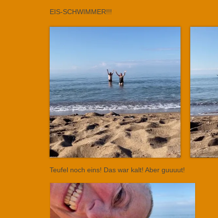
EIS-SCHWIMMER!!!
Teufel noch eins! Das war kalt! Aber guuuut!