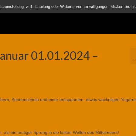
nder
einstellung, z.B. Erteilung oder Widerruf von Einwilligungen, klicken Sie hie
anuar 01.01.2024 –
M
schern, Sonnenschein und einer entspannten, etwas wackeligen Yogaru
r, als ein mutiger Sprung in die kalten Wellen des Mittelmeers!