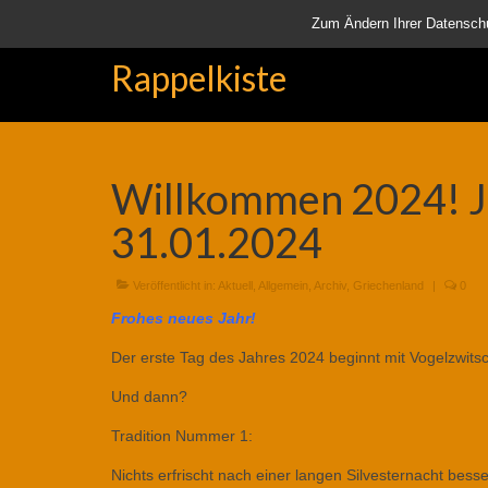
Startseite
Aktuell
Über uns
Unsere Rappelkiste
Lä
Zum Ändern Ihrer Datenschutz
Rappelkiste
Willkommen 2024! J
31.01.2024
Veröffentlicht in:
Aktuell
,
Allgemein
,
Archiv
,
Griechenland
|
0
Frohes neues Jahr!
Der erste Tag des Jahres 2024 beginnt mit Vogelzwit
Und dann?
Tradition Nummer 1:
Nichts erfrischt nach einer langen Silvesternacht besse