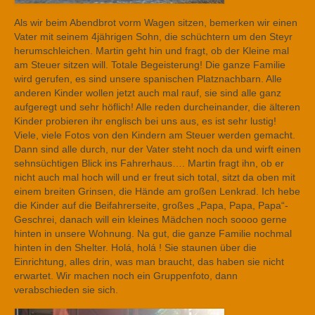
Als wir beim Abendbrot vorm Wagen sitzen, bemerken wir einen
Vater mit seinem 4jährigen Sohn, die schüchtern um den Steyr
herumschleichen. Martin geht hin und fragt, ob der Kleine mal
am Steuer sitzen will. Totale Begeisterung! Die ganze Familie
wird gerufen, es sind unsere spanischen Platznachbarn. Alle
anderen Kinder wollen jetzt auch mal rauf, sie sind alle ganz
aufgeregt und sehr höflich! Alle reden durcheinander, die älteren
Kinder probieren ihr englisch bei uns aus, es ist sehr lustig!
Viele, viele Fotos von den Kindern am Steuer werden gemacht.
Dann sind alle durch, nur der Vater steht noch da und wirft einen
sehnsüchtigen Blick ins Fahrerhaus…. Martin fragt ihn, ob er
nicht auch mal hoch will und er freut sich total, sitzt da oben mit
einem breiten Grinsen, die Hände am großen Lenkrad. Ich hebe
die Kinder auf die Beifahrerseite, großes „Papa, Papa, Papa“-
Geschrei, danach will ein kleines Mädchen noch soooo gerne
hinten in unsere Wohnung. Na gut, die ganze Familie nochmal
hinten in den Shelter. Holá, holá ! Sie staunen über die
Einrichtung, alles drin, was man braucht, das haben sie nicht
erwartet. Wir machen noch ein Gruppenfoto, dann
verabschieden sie sich.