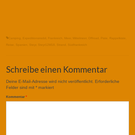
Camping
,
Expeditionsmobil
,
Frankreich
,
Meer
,
Mittelmeer
,
Offroad
,
Piste
,
Rappelkiste
,
Reise
,
Spanien
,
Steyr
,
Steyr12M18
,
Strand
,
Südfrankreich
Schreibe einen Kommentar
Deine E-Mail-Adresse wird nicht veröffentlicht.
Erforderliche
Felder sind mit
*
markiert
Kommentar
*