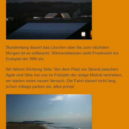
Stundenlang dauert das Löschen aber bis zum nächsten
Morgen ist es vollbracht. Währenddessen zieht Frankreich ins
Endspiel der WM ein.
Wir fahren Richtung Sète. Von dem Platz am Strand zwischen
Agde und Sète hat uns im Frühjahr der eisige Mistral vertrieben,
wir starten einen neuen Versuch. Die Fahrt dauert nicht lang,
schon mittags parken wir, alles prima!