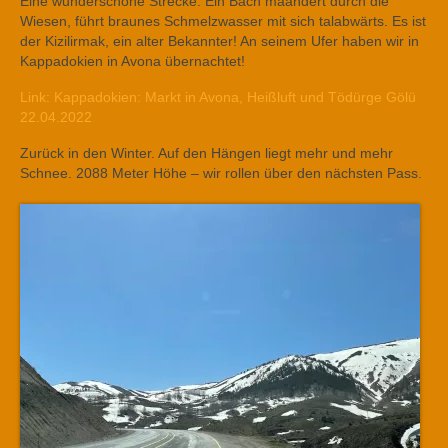
Eine wunderschöne Strecke. Ein Bach mäandert durch die
Wiesen, führt braunes Schmelzwasser mit sich talabwärts. Es ist
der Kizilirmak, ein alter Bekannter! An seinem Ufer haben wir in
Kappadokien in Avona übernachtet!
Link: Kappadokien: Markt in Avona, Heißluft und Tödürge Gölü
22.04.2022
Zurück in den Winter. Auf den Hängen liegt mehr und mehr
Schnee. 2088 Meter Höhe – wir rollen über den nächsten Pass.