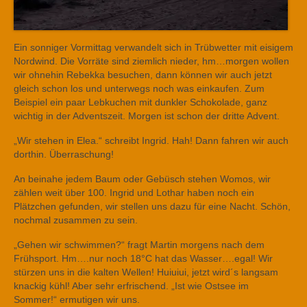
Ein sonniger Vormittag verwandelt sich in Trübwetter mit eisigem
Nordwind. Die Vorräte sind ziemlich nieder, hm…morgen wollen
wir ohnehin Rebekka besuchen, dann können wir auch jetzt
gleich schon los und unterwegs noch was einkaufen. Zum
Beispiel ein paar Lebkuchen mit dunkler Schokolade, ganz
wichtig in der Adventszeit. Morgen ist schon der dritte Advent.
„Wir stehen in Elea.“ schreibt Ingrid. Hah! Dann fahren wir auch
dorthin. Überraschung!
An beinahe jedem Baum oder Gebüsch stehen Womos, wir
zählen weit über 100. Ingrid und Lothar haben noch ein
Plätzchen gefunden, wir stellen uns dazu für eine Nacht. Schön,
nochmal zusammen zu sein.
„Gehen wir schwimmen?“ fragt Martin morgens nach dem
Frühsport. Hm….nur noch 18°C hat das Wasser….egal! Wir
stürzen uns in die kalten Wellen! Huiuiui, jetzt wird´s langsam
knackig kühl! Aber sehr erfrischend. „Ist wie Ostsee im
Sommer!“ ermutigen wir uns.