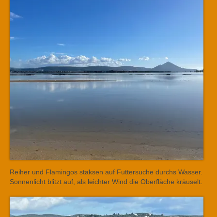
Reiher und Flamingos staksen auf Futtersuche durchs Wasser.
Sonnenlicht blitzt auf, als leichter Wind die Oberfläche kräuselt.