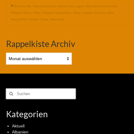
Boca do Rio
,
Expeditionsmobil
,
Honda Dax
,
Lagos
,
Mercedes Rundhauber
,
Offroad
,
Olhao
,
Piste
,
Portugal
,
Rappelkiste
,
Reise
,
Sagres
,
Salema
,
Steyr
,
Steyr12M18
,
Strand
,
Tavira
,
Wasserfall
Rappelkiste Archiv
Rappelkiste
Archiv
Suchen
nach:
Kategorien
Aktuell
Albanien