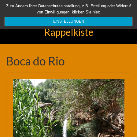
Startseite
Aktuell
Über uns
Unsere Rappelkiste
Länder
Zum Ändern Ihrer Datenschutzeinstellung, z.B. Erteilung oder Widerruf
von Einwilligungen, klicken Sie hier:
Suchen
nach:
EINSTELLUNGEN
Rappelkiste
Boca do Rio