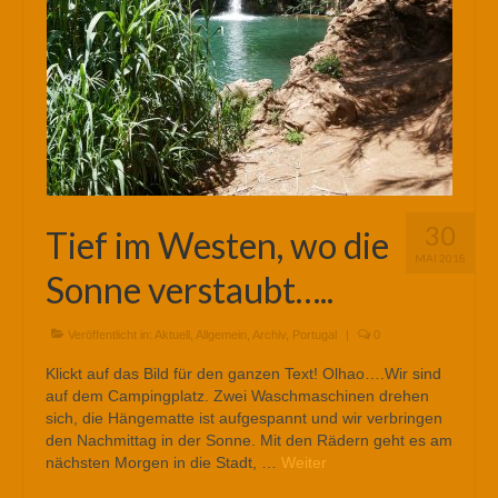
30
Tief im Westen, wo die
MAI 2018
Sonne verstaubt…..
Veröffentlicht in:
Aktuell
,
Allgemein
,
Archiv
,
Portugal
|
0
Klickt auf das Bild für den ganzen Text! Olhao….Wir sind
auf dem Campingplatz. Zwei Waschmaschinen drehen
sich, die Hängematte ist aufgespannt und wir verbringen
den Nachmittag in der Sonne. Mit den Rädern geht es am
nächsten Morgen in die Stadt, …
Weiter