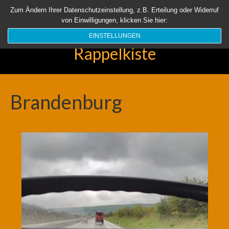
Startseite
Aktuell
Über uns
Unsere Rappelkiste
Länder
Zum Ändern Ihrer Datenschutzeinstellung, z.B. Erteilung oder Widerruf
von Einwilligungen, klicken Sie hier:
Suchen
nach:
EINSTELLUNGEN
Rappelkiste
Brandenburg