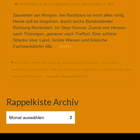
Veröffentlicht in:
Aktuell
,
Allgemein
,
Archiv
,
Deutschland
|
0
Sauwetter am Morgen, bei Nachbars ist noch alles ruhig.
Heute soll es losgehen, durch sechs Bundesländer
Richtung Nordosten. Im Steyr Konvoi. Zuerst von Hessen
nach Thüringen, genauer nach Treffurt. Eine schöne
Strecke über Land. Grüne Wiesen und hübsche
Fachwerkdörfer Alle …
Weiter
4x4
,
Allrad
,
Berlin
,
Brandenburg
,
Expeditionsmobil
,
Hessen
,
Honda Dax
,
Mecklenburg-Vorpommern
,
Offroad
,
Overlander
,
Rappelkiste
,
Sachsen-Anhalt
,
Steyr
,
Steyr12M18
,
Südharz
,
Thüringen
,
Waldsterben 2024
Rappelkiste Archiv
Rappelkiste
Archiv