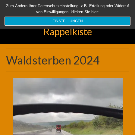
Startseite
Aktuell
Über uns
Unsere Rappelkiste
Länder
Zum Ändern Ihrer Datenschutzeinstellung, z.B. Erteilung oder Widerruf
von Einwilligungen, klicken Sie hier:
Suchen
nach:
EINSTELLUNGEN
Rappelkiste
Waldsterben 2024