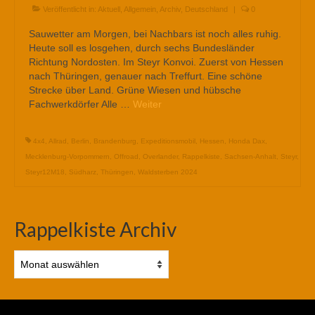
Veröffentlicht in:
Aktuell
,
Allgemein
,
Archiv
,
Deutschland
|
0
Sauwetter am Morgen, bei Nachbars ist noch alles ruhig.
Heute soll es losgehen, durch sechs Bundesländer
Richtung Nordosten. Im Steyr Konvoi. Zuerst von Hessen
nach Thüringen, genauer nach Treffurt. Eine schöne
Strecke über Land. Grüne Wiesen und hübsche
Fachwerkdörfer Alle …
Weiter
4x4
,
Allrad
,
Berlin
,
Brandenburg
,
Expeditionsmobil
,
Hessen
,
Honda Dax
,
Mecklenburg-Vorpommern
,
Offroad
,
Overlander
,
Rappelkiste
,
Sachsen-Anhalt
,
Steyr
,
Steyr12M18
,
Südharz
,
Thüringen
,
Waldsterben 2024
Rappelkiste Archiv
Rappelkiste
Archiv