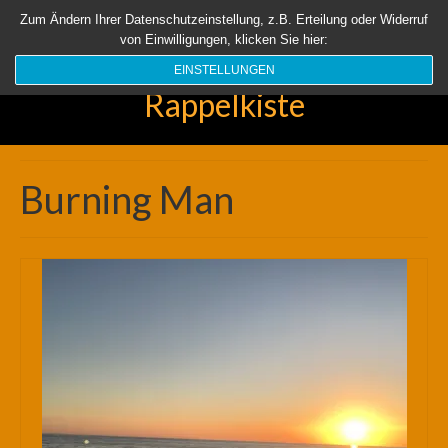
Startseite
Aktuell
Über uns
Unsere Rappelkiste
Länder
Zum Ändern Ihrer Datenschutzeinstellung, z.B. Erteilung oder Widerruf
von Einwilligungen, klicken Sie hier:
Suchen
nach:
EINSTELLUNGEN
Rappelkiste
Burning Man