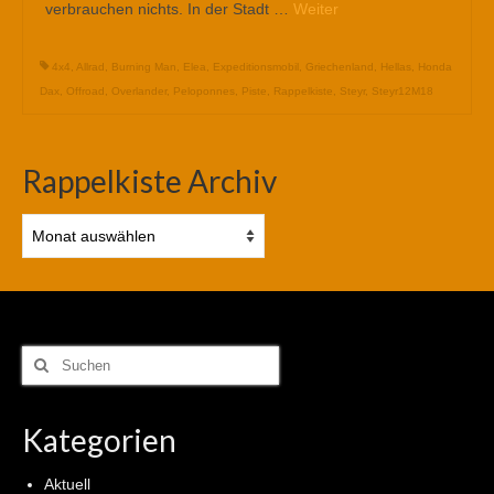
verbrauchen nichts. In der Stadt …
Weiter
4x4
,
Allrad
,
Burning Man
,
Elea
,
Expeditionsmobil
,
Griechenland
,
Hellas
,
Honda
Dax
,
Offroad
,
Overlander
,
Peloponnes
,
Piste
,
Rappelkiste
,
Steyr
,
Steyr12M18
Rappelkiste Archiv
Rappelkiste
Archiv
Suchen
nach:
Kategorien
Aktuell