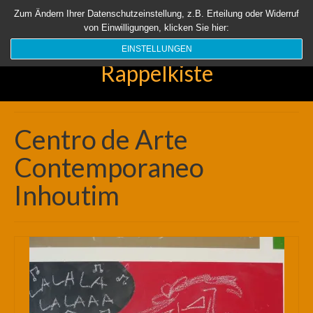
Startseite
Aktuell
Über uns
Unsere Rappelkiste
Länder
Zum Ändern Ihrer Datenschutzeinstellung, z.B. Erteilung oder Widerruf
von Einwilligungen, klicken Sie hier:
Suchen
nach:
EINSTELLUNGEN
Rappelkiste
Centro de Arte
Contemporaneo
Inhoutim