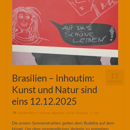
11
Brasilien – Inhoutim:
APR. 2026
Kunst und Natur sind
eins 12.12.2025
Veröffentlicht in:
Aktuell
,
Allgemein
,
Archiv
,
Brasilien
|
0
Die ersten Sonnenstrahlen gelten dem Buddha auf dem
Hügel. Um dem morgendlichen Verkehr zu entgehen,