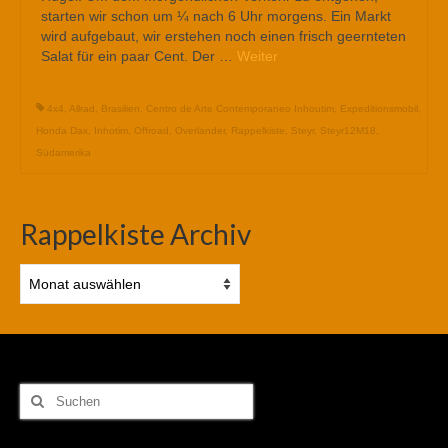
starten wir schon um ¼ nach 6 Uhr morgens. Ein Markt
wird aufgebaut, wir erstehen noch einen frisch geernteten
Salat für ein paar Cent. Der …
Weiter
4x4
,
Allrad
,
Brasilien
,
Centro de Arte Contemporaneo Inhoutim
,
Expeditionsmobil
,
Honda Dax
,
Inhotim
,
Offroad
,
Overlander
,
Rappelkiste
,
Steyr
,
Steyr12M18
,
Südamerika
Rappelkiste Archiv
Rappelkiste
Archiv
Suchen
nach: