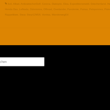
4x4
,
Allrad
,
AmbrakischerGolf
,
Corona
,
Diakopto
,
Elea
,
Expeditionsmobil
,
Griechenland
,
He
Honda Dax
,
Lefkada
,
Odontotos
,
Offroad
,
Overlander
,
Pandemie
,
Patras
,
Peloponnes
,
Piste
Rappelkiste
,
Steyr
,
Steyr12M18
,
Vonitsa
,
WanderwegE4