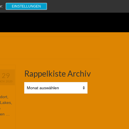
Suchen
r:
EINSTELLUNGEN
nach:
Rappelkiste Archiv
29
NOV. 2020
Rappelkiste
Archiv
dort,
 Lakes,
e
fen …