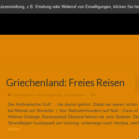
nder
einstellung, z.B. Erteilung oder Widerruf von Einwilligungen, klicken Sie hie
Griechenland: Freies Reisen
Veröffentlicht in:
Aktuell
,
Allgemein
,
Griechenland
|
0
Der Ambrakische Golf…..nie davon gehört. Dabei wir waren schon 
bei Menidi am Nordufer ( Von Siebzehnhundert auf Null – Cave of
Helmos Gebirge, Karavastosi) Diesmal fahren wir zum Südufer. Di
Strandliegen huckepack am Unimog, unterwegs nach Vonitsa, wer
Weiter