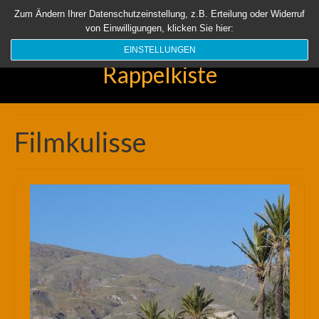
Startseite
Aktuell
Über uns
Unsere Rappelkiste
Länder
Zum Ändern Ihrer Datenschutzeinstellung, z.B. Erteilung oder Widerruf
von Einwilligungen, klicken Sie hier:
Suchen
nach:
EINSTELLUNGEN
Rappelkiste
Filmkulisse