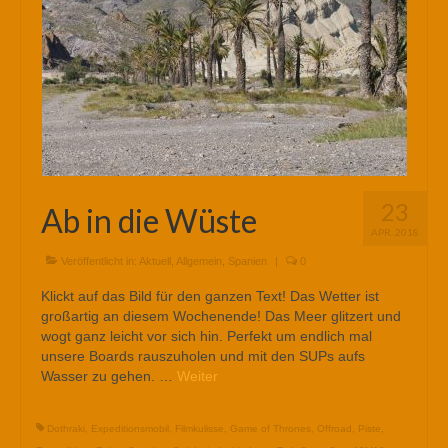
23
Ab in die Wüste
APR. 2018
Veröffentlicht in:
Aktuell
,
Allgemein
,
Spanien
|
0
Klickt auf das Bild für den ganzen Text! Das Wetter ist
großartig an diesem Wochenende! Das Meer glitzert und
wogt ganz leicht vor sich hin. Perfekt um endlich mal
unsere Boards rauszuholen und mit den SUPs aufs
Wasser zu gehen. …
Weiter
Dothraki
,
Expeditionsmobil
,
Filmkulisse
,
Game of Thrones
,
Offroad
,
Piste
,