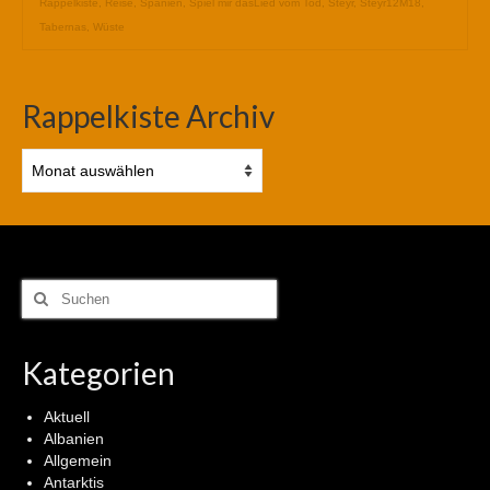
Rappelkiste
,
Reise
,
Spanien
,
Spiel mir dasLied vom Tod
,
Steyr
,
Steyr12M18
,
Tabernas
,
Wüste
Rappelkiste Archiv
Rappelkiste
Archiv
Suchen
nach:
Kategorien
Aktuell
Albanien
Allgemein
Antarktis