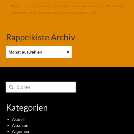
Cadiz
,
Conil
,
Expeditionsmobil
,
Gibraltar
,
Landebahn
,
los llances
,
Offroad
,
Piste
,
Rappelkiste
,
Reise
,
Spanien
,
Steyr
,
Steyr12M18
,
Strand
,
Tarifa
Rappelkiste Archiv
Rappelkiste
Archiv
Suchen
nach:
Kategorien
Aktuell
Albanien
Allgemein