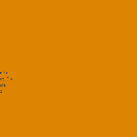
on La
rt. Die
ände
nd