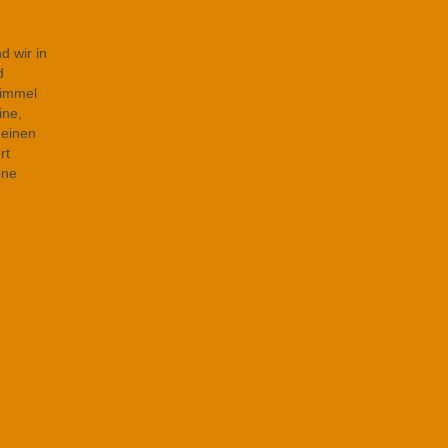
d wir in
d
Himmel
ine,
 einen
rt
öne