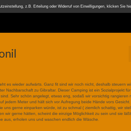
nder
einstellung, z.B. Erteilung oder Widerruf von Einwilligungen, klicken Sie hie
onil
eht es wieder aufwärts. Ganz fit sind wir noch nicht, deshalb steuern wi
ter Nachbarschaft zu Gibraltar. Dieser Camping ist ein Sozialprojekt für
 sind. Sehr schön angelegt, etwas eng, sodaß wir vorsichtig rangieren
auf jedem Meter und hält sich vor Aufregung beide Hände vors Gesicht
e uns gerne einparken würde, ist zu schmal ( ziemlich schattig, wir ste
 wir gerne hätten, scheint die einzige Möglichkeit zu sein und sie läßt
ne aus, erholen uns und waschen endlich die Wäsche.