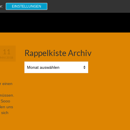
Suchen
r:
EINSTELLUNGEN
nach:
11
Rappelkiste Archiv
MAI 2018
Rappelkiste
Archiv
r einen
 müssen.
. Sooo
llen uns
 sich