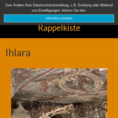
Startseite
Aktuell
Über uns
Unsere Rappelkiste
Länder
Zum Ändern Ihrer Datenschutzeinstellung, z.B. Erteilung oder Widerruf
von Einwilligungen, klicken Sie hier:
Suchen
nach:
EINSTELLUNGEN
Rappelkiste
Ihlara