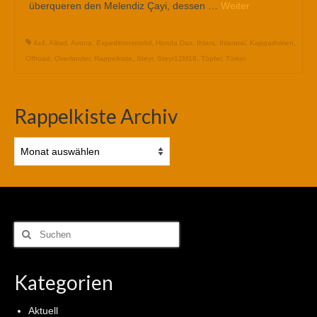
überqueren den Melendiz Çayi, dessen …
Weiter
4x4
,
Allrad
,
Avona
,
Expeditionsmobil
,
Honda Dax
,
Ihlara
,
Ihlaratal
,
Kappadokien
,
Offroad
,
Overlander
,
Rappelkiste
,
Steyr
,
Steyr12M18
,
Töpfer
,
Türkei
Rappelkiste Archiv
Rappelkiste
Archiv
Suchen
nach:
Kategorien
Aktuell