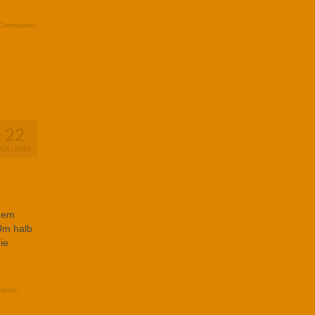
Overlander
,
22
JULI 2022
 dem
 Um halb
ie
lkiste
,