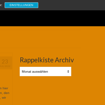
Suchen
r:
EINSTELLUNGEN
nach:
Rappelkiste Archiv
23
JULI 2022
Rappelkiste
Archiv
n hier
en, den
 wir