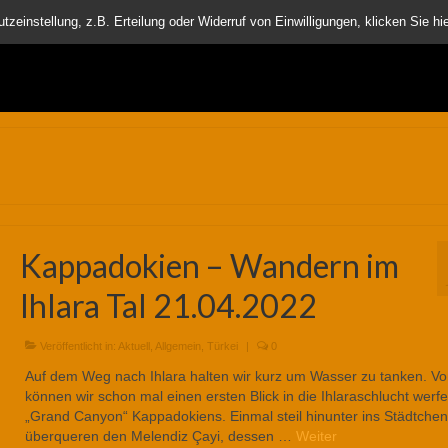
nder
einstellung, z.B. Erteilung oder Widerruf von Einwilligungen, klicken Sie hie
Kappadokien – Wandern im
Ihlara Tal 21.04.2022
Veröffentlicht in:
Aktuell
,
Allgemein
,
Türkei
|
0
Auf dem Weg nach Ihlara halten wir kurz um Wasser zu tanken. Vo
können wir schon mal einen ersten Blick in die Ihlaraschlucht werf
„Grand Canyon“ Kappadokiens. Einmal steil hinunter ins Städtchen,
überqueren den Melendiz Çayi, dessen …
Weiter