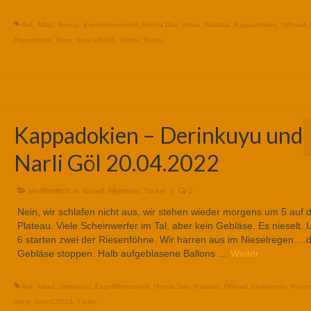
4x4
,
Allrad
,
Avona
,
Expeditionsmobil
,
Honda Dax
,
Ihlara
,
Ihlaratal
,
Kappadokien
,
Offroad
,
Rappelkiste
,
Steyr
,
Steyr12M18
,
Töpfer
,
Türkei
Kappadokien – Derinkuyu und
Narli Göl 20.04.2022
Veröffentlicht in:
Aktuell
,
Allgemein
,
Türkei
|
0
Nein, wir schlafen nicht aus, wir stehen wieder morgens um 5 auf
Plateau. Viele Scheinwerfer im Tal, aber kein Gebläse. Es nieselt.
6 starten zwei der Riesenföhne. Wir harren aus im Nieselregen….d
Gebläse stoppen. Halb aufgeblasene Ballons …
Weiter
4x4
,
Allrad
,
Derinkuyu
,
Expeditionsmobil
,
Honda Dax
,
Ihlaratal
,
Offroad
,
Overlander
,
Rappe
Steyr
,
Steyr12M18
,
Türkei