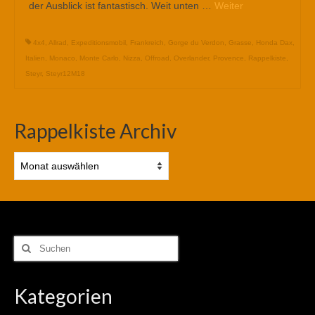
der Ausblick ist fantastisch. Weit unten …
Weiter
4x4
,
Allrad
,
Expeditionsmobil
,
Frankreich
,
Gorge du Verdon
,
Grasse
,
Honda Dax
,
Italien
,
Monaco
,
Monte Carlo
,
Nizza
,
Offroad
,
Overlander
,
Provence
,
Rappelkiste
,
Steyr
,
Steyr12M18
Rappelkiste Archiv
Rappelkiste
Archiv
Suchen
nach:
Kategorien