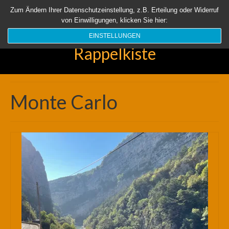
Startseite
Aktuell
Über uns
Unsere Rappelkiste
Länder
Zum Ändern Ihrer Datenschutzeinstellung, z.B. Erteilung oder Widerruf
von Einwilligungen, klicken Sie hier:
Suchen
nach:
EINSTELLUNGEN
Rappelkiste
Monte Carlo