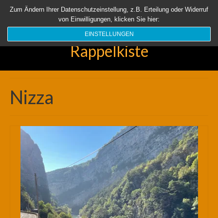
Startseite
Aktuell
Über uns
Unsere Rappelkiste
Länder
Zum Ändern Ihrer Datenschutzeinstellung, z.B. Erteilung oder Widerruf
von Einwilligungen, klicken Sie hier:
Suchen
nach:
EINSTELLUNGEN
Rappelkiste
Nizza