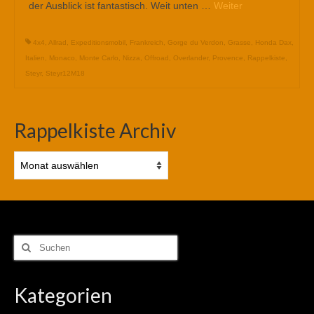
der Ausblick ist fantastisch. Weit unten …
Weiter
4x4
,
Allrad
,
Expeditionsmobil
,
Frankreich
,
Gorge du Verdon
,
Grasse
,
Honda Dax
,
Italien
,
Monaco
,
Monte Carlo
,
Nizza
,
Offroad
,
Overlander
,
Provence
,
Rappelkiste
,
Steyr
,
Steyr12M18
Rappelkiste Archiv
Rappelkiste
Archiv
Suchen
nach:
Kategorien